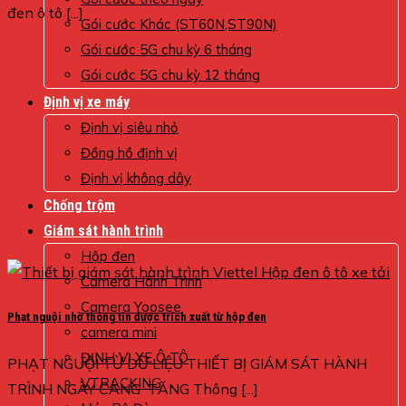
đen ô tô [...]
Gói cước Khác (ST60N,ST90N)
Gói cước 5G chu kỳ 6 tháng
Gói cước 5G chu kỳ 12 tháng
Định vị xe máy
Định vị siêu nhỏ
Đồng hồ định vị
Định vị không dây
Chống trộm
Giám sát hành trình
Hộp đen
Camera Hành Trình
Camera Yoosee
Phạt nguội nhờ thông tin được trích xuất từ hộp đen
camera mini
ĐỊNH VỊ XE Ô TÔ
PHẠT NGUỘI TỪ DỮ LIỆU THIẾT BỊ GIÁM SÁT HÀNH
VTRACKING
TRÌNH NGÀY CÀNG TĂNG Thông [...]