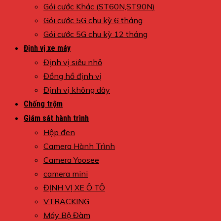
Gói cước Khác (ST60N,ST90N)
Gói cước 5G chu kỳ 6 tháng
Gói cước 5G chu kỳ 12 tháng
Định vị xe máy
Định vị siêu nhỏ
Đồng hồ định vị
Định vị không dây
Chống trộm
Giám sát hành trình
Hộp đen
Camera Hành Trình
Camera Yoosee
camera mini
ĐỊNH VỊ XE Ô TÔ
VTRACKING
Máy Bộ Đàm