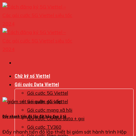
Skip
to
content
Chữ ký số Viettel
Gói cước Data Viettel
Gói cước 5G Viettel
Gói cước 4G Viettel
Gói cước mạng xã hội
Đẩy nhanh tiến độ lắp đặt hộp đen ô tô
Gói cước Combo data + gọi
Gói cước TV360
Đẩy nhanh tiến độ lắp thiết bị giám sát hành trình Hộp
Gói cước theo ngày