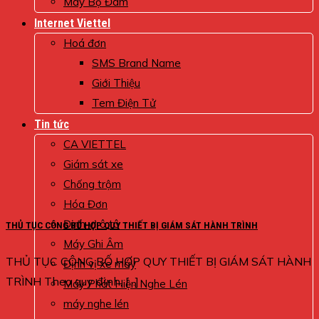
Máy Bộ Đàm
Internet Viettel
Hoá đơn
SMS Brand Name
Giới Thiệu
Tem Điện Tử
Tin tức
CA VIETTEL
Giám sát xe
Chống trộm
Hóa Đơn
Định vị ô tô
THỦ TỤC CÔNG BỐ HỢP QUY THIẾT BỊ GIÁM SÁT HÀNH TRÌNH
Máy Ghi Âm
THỦ TỤC CÔNG BỐ HỢP QUY THIẾT BỊ GIÁM SÁT HÀNH
Định vị xe máy
TRÌNH Theo quy định, [...]
Máy Phát Hiện Nghe Lén
máy nghe lén