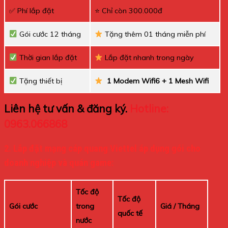
✅ Phí lắp đặt
⭐ Chỉ còn 300.000đ
Gói cước 12 tháng
Tặng thêm 01 tháng miễn phí
Thời gian lắp đặt
Lắp đặt nhanh trong ngày
Tặng thiết bị
1 Modem Wifi6 + 1 Mesh Wifi
Liên hệ tư vấn & đăng ký.
Hotline:
0963.066868
2. Lắp đặt mạng cáp quang Viettel áp dụng gói cho
doanh nghiệp và quán game:
Tốc độ
Tốc độ
Gói cước
trong
Giá / Tháng
quốc tế
nước