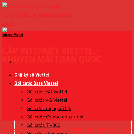
Skip
to
content
Internet Viettel
LẮP INTERNET VIETTEL –
KHUYẾN MÃI TOÀN QUỐC
Chữ ký số Viettel
Gói cước Data Viettel
Gói cước 5G Viettel
Gói cước 4G Viettel
Gói cước mạng xã hội
Gói cước Combo data + gọi
Gói cước TV360
STOREVIETTEL –CHƯƠNG TRÌNH KHUYẾN MÃI LẮP
Gói cước theo ngày