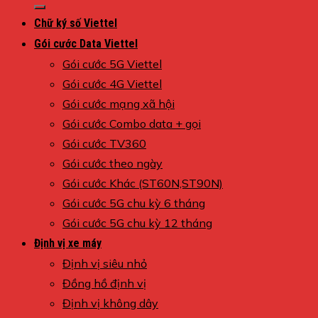
kiếm:
Chữ ký số Viettel
Gói cước Data Viettel
Gói cước 5G Viettel
Gói cước 4G Viettel
Gói cước mạng xã hội
Gói cước Combo data + gọi
Gói cước TV360
Gói cước theo ngày
Gói cước Khác (ST60N,ST90N)
Gói cước 5G chu kỳ 6 tháng
Gói cước 5G chu kỳ 12 tháng
Định vị xe máy
Định vị siêu nhỏ
Đồng hồ định vị
Định vị không dây