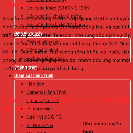
MẠNG INTERNET TOÀN QUỐC 2026
Gói cước Khác (ST60N,ST90N)
Gói cước 5G chu kỳ 6 tháng
Khuyến mại lắp mạng Viettel, cáp quang Viettel và truyền
Gói cước 5G chu kỳ 12 tháng
hình Viettel miễn phí Hồ Chí Minh, Đồng Nai, và các tỉnh
Định vị xe máy
trên toàn quốc. Viettel Telecom, nhà cung cấp dịch vụ lắp
Định vị siêu nhỏ
internet Viettel, mạng wifi Viettel hàng đầu tại Việt Nam.
Đồng hồ định vị
Với hệ thống mạng cáp quang rộng khắp cả nước, tiên
Định vị không dây
phong đi đầu công nghệ hiện đại nhằm đáp ứng mọi mặt
Chống trộm
nhu cầu sử dụng của quý khách hàng.
Giám sát hành trình
Hộp đen
Camera Hành Trình
1. Bảng giá lắp đặt gói cước wifi viettel giá
Camera Yoosee
siêu ưu đãi.
camera mini
ĐỊNH VỊ XE Ô TÔ
Gói combo truyền
VTRACKING
hình