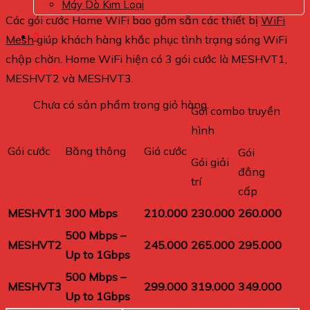
Máy Dò Kim Loại
Các gói cước Home WiFi bao gồm sẵn các thiết bị
WiFi
0
Mesh
giúp khách hàng khắc phục tình trạng sóng WiFi
chập chờn. Home WiFi hiện có 3 gói cước là MESHVT1,
Giỏ hàng
MESHVT2 và MESHVT3.
Chưa có sản phẩm trong giỏ hàng.
Gói combo truyền
hình
Gói cước
Băng thông
Giá cước
Gói
Gói giải
đẳng
trí
cấp
MESHVT1
300 Mbps
210.000
230.000
260.000
500 Mbps –
MESHVT2
245.000
265.000
295.000
Up to 1Gbps
500 Mbps –
MESHVT3
299.000
319.000
349.000
Up to 1Gbps