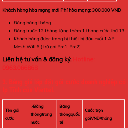
Khách hàng hòa mạng mới Phí hòa mạng: 300.000 VNĐ
Đóng hàng tháng
Đóng trước 12 tháng tặng thêm 1 tháng cước thứ 13
Khách hàng được trang bị thiết bị đầu cuối 1 AP
Mesh Wifi 6 ( trừ gói Pro1, Pro2)
Liên hệ tư vấn & đăng ký.
Hotline:
0963.066868
3. Bảng giá lắp đặt gói cước doanh nghiệp có
Ip Tĩnh của Viettel.
>
Băng
Băng
Tên gói
Cước trọn
thôngtrong
thôngquốc
cước
góiVNĐ/tháng
nước
tế