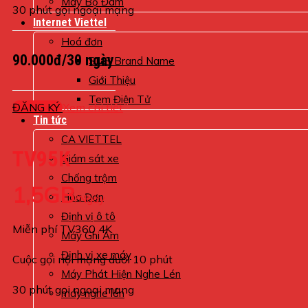
Máy Bộ Đàm
30 phút gọi ngoại mạng
Internet Viettel
Hoá đơn
90.000đ/30 ngày
SMS Brand Name
Giới Thiệu
Tem Điện Tử
ĐĂNG KÝ
Xem chi tiết
Tin tức
CA VIETTEL
TV95K
Giám sát xe
Chống trộm
1,5GB
Hóa Đơn
/Ngày
Định vị ô tô
Miễn phí TV360 4K
Máy Ghi Âm
Định vị xe máy
Cuộc gọi nội mạng dưới 10 phút
Máy Phát Hiện Nghe Lén
30 phút gọi ngoại mạng
máy nghe lén