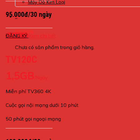
Máy Dò Kim Loại
95.000đ/30 ngày
0
Giỏ hàng
ĐĂNG KÝ
Xem chi tiết
Chưa có sản phẩm trong giỏ hàng.
TV120C
1,5GB
/Ngày
Miễn phí TV360 4K
Cuộc gọi nội mạng dưới 10 phút
50 phút gọi ngoại mạng