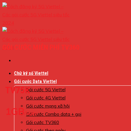
Skip
to
content
GÓI CƯỚC MIỄN PHÍ TV360
Chữ ký số Viettel
Gói cước Data Viettel
TV75K
Gói cước 5G Viettel
Gói cước 4G Viettel
Gói cước mạng xã hội
1GB
/Ngày
Gói cước Combo data + gọi
Gói cước TV360
Gói cước theo ngày