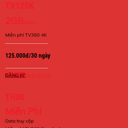
TV125K
2GB
/Ngày
Miễn phí TV360 4K
125.000đ/30 ngày
ĐĂNG KÝ
Xem chi tiết
TH30
Miễn Phí
Data truy cập