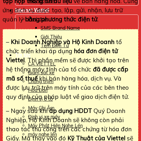
tập hợp thông tin dữ liệu
về bán hàng hoá. Cung
Máy Bộ Đàm
ứng dịch vụ được tạo, lập, gửi, nhận, lưu trữ
Internet Viettel
quản lý
bằng phương thức điện tử
.
Hoá đơn
SMS Brand Name
Giới Thiệu
–
Khi Doanh Nghiệp và Hộ Kinh Doanh
tổ
Tem Điện Tử
chức triển khai áp dụng
hóa đơn điện tử
Tin tức
Viettel
. Thì phần mềm sẽ được khởi tạo trên
CA VIETTEL
hệ thống máy tính của tổ chức
đã được cấp
Giám sát xe
mã số thuế
khi bán hàng hóa, dịch vụ. Và
Chống trộm
được lưu trữ trên máy tính của các bên theo
Hóa Đơn
quy định của pháp luật về giao dịch điện tử.
Định vị ô tô
Máy Ghi Âm
– Ngay sau khi
áp dụng HDDT
Quý Doanh
Định vị xe máy
Nghiệp, Hộ Kinh Doanh sẽ không còn phải
Máy Phát Hiện Nghe Lén
thao tác thủ công trên các chứng từ hóa đơn
máy nghe lén
Giấy. Mà thay vào đó
Kỹ Thuật của Viettel
sẽ