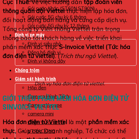
Cục Thuế
. Về việc hướng dẫn
tập đoàn viễn
Gói cước Khác (ST60N,ST90N)
thông quân đội Viettel
thực hiện
lập hóa đơn,
Gói cước 5G chu kỳ 6 tháng
đối hoạt động bán hàng và cung cấp dịch vụ.
Gói cước 5G chu kỳ 12 tháng
Tổng công ty Viễn thông Viettel trân trọng
Định vị xe máy
thông báo tới khách hàng về việc triển khai
Định vị siêu nhỏ
phần mềm xác thực
S-Invoice Viettel (Tức hóa
Đồng hồ định vị
đơn điện tử viettel)
. (
Trích thư ngỏ Viettel
).
Định vị không dây
Chống trộm
Giám sát hành trình
Dịch vụ hóa đơn điện tử viettel.
Hộp đen
Camera Hành Trình
GIỚI THIỆU PHẦN MỀM HÓA ĐƠN ĐIỆN TỬ
Camera Yoosee
SINVOICE VIETTEL
camera mini
Hóa đơn điện tử Viettel
là một
phần mềm xác
ĐỊNH VỊ XE Ô TÔ
thực,
Giúp các Doanh nghiệp, Tổ chức có thể
VTRACKING