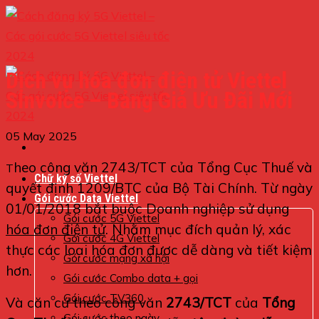
Skip
to
content
Dịch vụ hóa đơn điện tử Viettel
SInvoice – Bảng Giá Ưu Đãi Mới
05 May 2025
heo công văn 2743/TCT của Tổng Cục Thuế và
T
Chữ ký số Viettel
quyết định 1209/BTC của Bộ Tài Chính. Từ ngày
Gói cước Data Viettel
01/01/2018 bắt buộc Doanh nghiệp sử dụng
Gói cước 5G Viettel
hóa đơn điện tử
. Nhằm mục đích quản lý, xác
Gói cước 4G Viettel
thực các loại hóa đơn được dễ dàng và tiết kiệm
Gói cước mạng xã hội
hơn.
Gói cước Combo data + gọi
Gói cước TV360
Và căn cứ theo công văn
2743/TCT
của
Tổng
Gói cước theo ngày