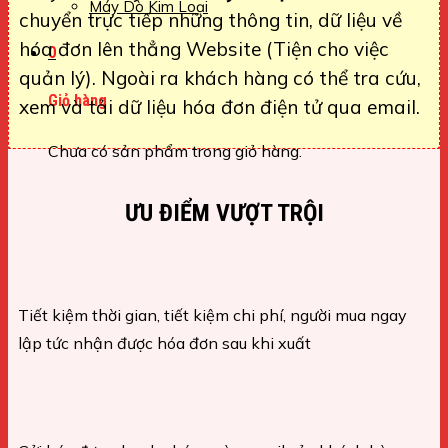
Máy Dò Kim Loại
chuyển trực tiếp những thông tin, dữ liệu về
hóa đơn lên thẳng Website (Tiện cho việc
0
quản lý). Ngoài ra khách hàng có thể tra cứu,
Giỏ hàng
xem và tải dữ liệu hóa đơn điện tử qua email.
Chưa có sản phẩm trong giỏ hàng.
ƯU ĐIỂM VƯỢT TRỘI
Tiết kiệm thời gian, tiết kiệm chi phí, người mua ngay
lập tức nhận được hóa đơn sau khi xuất