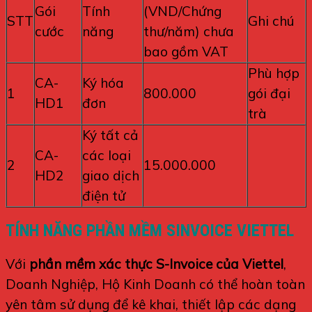
Gói
Tính
(VND/Chứng
STT
Ghi chú
cước
năng
thư/năm) chưa
bao gồm VAT
Phù hợp
CA-
Ký hóa
1
800.000
gói đại
HD1
đơn
trà
Ký tất cả
CA-
các loại
2
15.000.000
HD2
giao dịch
điện tử
TÍNH NĂNG PHẦN MỀM SINVOICE VIETTEL
Với
phần mềm xác thực S-Invoice của Viettel
,
Doanh Nghiệp, Hộ Kinh Doanh có thể hoàn toàn
yên tâm sử dụng để kê khai, thiết lập các dạng