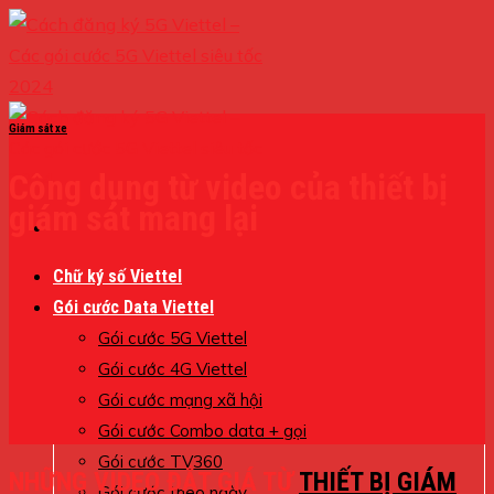
Skip
to
content
Giám sát xe
Công dụng từ video của thiết bị
giám sát mang lại
Chữ ký số Viettel
Gói cước Data Viettel
Gói cước 5G Viettel
Gói cước 4G Viettel
Gói cước mạng xã hội
Gói cước Combo data + gọi
Gói cước TV360
NHỮNG VIDEO ĐẮT GIÁ TỪ
THIẾT BỊ GIÁM
Gói cước theo ngày