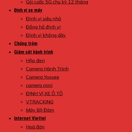
Gói cước 5G chu kỳ 12 tháng
Định vị xe máy
Định vị siêu nhỏ
Đồng hồ định vị
Định vị không dây
Chống trộm
Giám sát hành trình
Hộp đen
Camera Hành Trình
Camera Yoosee
camera mini
ĐỊNH VỊ XE Ô TÔ
VTRACKING
Máy Bộ Đàm
Internet Viettel
Hoá đơn