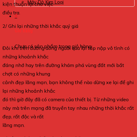
Máy Dò Kim Loại
kiện thuận lợi cho việc
điều tra.
0
2/ Ghi lại những thời khắc quý giá
Giỏ hàng
Chưa có sản phẩm trong giỏ hàng.
Đôi khi trên đường dòng người qua lại tấp nập vô tình có
những khoảnh khắc
đáng nhớ hay trên đường khám phá vùng đất mới bất
chợt có những khung
cảnh đẹp lãng mạn, bạn không thể nào dừng xe lại để ghi
lại những khoảnh khắc
đó thì giờ đây đã có camera của thiết bị. Từ những video
này mà trên mạng đã truyền tay nhau những thời khắc rất
đẹp, rất độc và rất
lãng mạn.