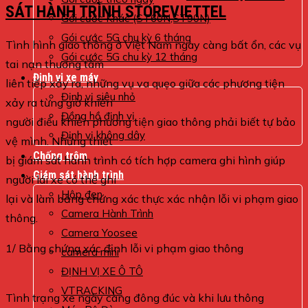
SÁT HÀNH TRÌNH STOREVIETTEL
Gói cước Khác (ST60N,ST90N)
Gói cước 5G chu kỳ 6 tháng
Tình hình giao thông ở Việt Nam ngày càng bất ổn, các vụ
Gói cước 5G chu kỳ 12 tháng
tai nạn thương tâm
Định vị xe máy
liên tiếp xảy ra, những vụ va quẹo giữa các phương tiện
Định vị siêu nhỏ
xảy ra từng giờ khiến
Đồng hồ định vị
người điểu khiển phương tiện giao thông phải biết tự bảo
Định vị không dây
vệ mình. Những thiết
Chống trộm
bị giám sát hành trình có tích hợp camera ghi hình giúp
Giám sát hành trình
người lái xe có thể ghi
Hộp đen
lại và làm bằng chứng xác thực xác nhận lỗi vi phạm giao
Camera Hành Trình
thông.
Camera Yoosee
1/ Bằng chứng xác định lỗi vi phạm giao thông
camera mini
ĐỊNH VỊ XE Ô TÔ
VTRACKING
Tình trạng xe ngày càng đông đúc và khi lưu thông