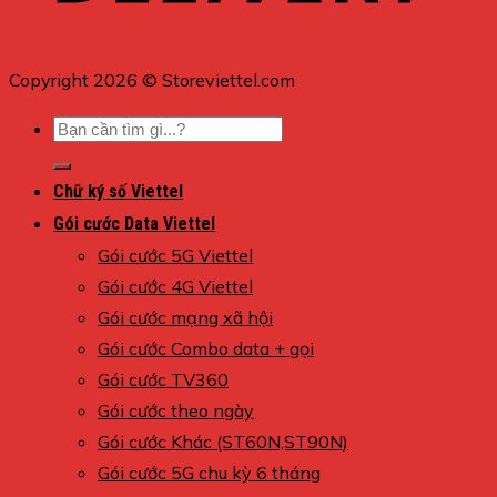
Copyright 2026 © Storeviettel.com
Tìm
kiếm:
Chữ ký số Viettel
Gói cước Data Viettel
Gói cước 5G Viettel
Gói cước 4G Viettel
Gói cước mạng xã hội
Gói cước Combo data + gọi
Gói cước TV360
Gói cước theo ngày
Gói cước Khác (ST60N,ST90N)
Gói cước 5G chu kỳ 6 tháng