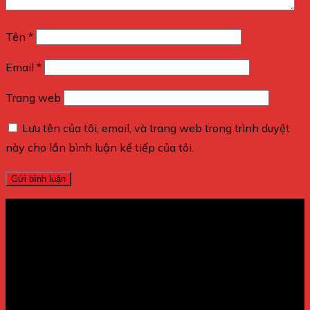
Tên
*
Email
*
Trang web
Lưu tên của tôi, email, và trang web trong trình duyệt
này cho lần bình luận kế tiếp của tôi.