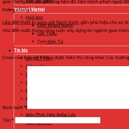
Máy Bộ Đàm
giao thông của các phương tiện đó, tiến hành phạt nguội đối
thông chung.
Internet Viettel
Hoá đơn
Lắp đặt thiết bị giám sát hành trình
, gắn phù hiệu cho xe l
SMS Brand Name
như đất nước trong công cuộc xây dựng lại ngành giao thô
Giới Thiệu
Tem Điện Tử
Để lại một bình luận
Tin tức
Email của bạn sẽ không được hiển thị công khai.
Các trườn
CA VIETTEL
Giám sát xe
Chống trộm
Hóa Đơn
Định vị ô tô
Máy Ghi Âm
Định vị xe máy
Bình luận
*
Máy Phát Hiện Nghe Lén
Tên
*
máy nghe lén