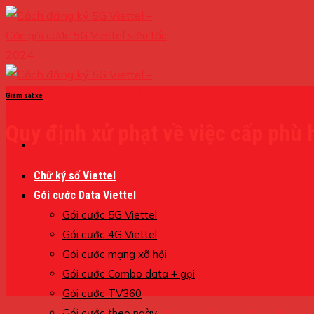
Skip
to
content
Giám sát xe
Quy định xử phạt về việc cấp phù h
Chữ ký số Viettel
Gói cước Data Viettel
Gói cước 5G Viettel
Gói cước 4G Viettel
Gói cước mạng xã hội
Gói cước Combo data + gọi
Gói cước TV360
Gói cước theo ngày