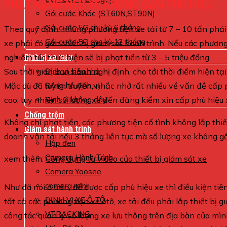
PHẠT NẶNG NẾU XE KHÔNG GẮN PHÙ HIỆU
Gói cước Khác (ST60N,ST90N)
Gói cước 5G chu kỳ 6 tháng
Theo quy định, những phương tiện xe tải từ 7 – 10 tấn phải
Gói cước 5G chu kỳ 12 tháng
xe phải có gắn thiết bị giám sát hành trình. Nếu các phươn
nghiêm túc thực hiện sẽ bị phạt tiền từ 3 – 5 triệu đồng.
Định vị xe máy
Sau thời gian ban hành nghị định, cho tới thời điểm hiện tại,
Định vị siêu nhỏ
Mặc dù đã tuyên truyền, nhắc nhở rất nhiều về vấn đề cấp 
Đồng hồ định vị
cao, tuy nhiên số lượng xe đến đăng kiểm xin cấp phù hiệu x
Định vị không dây
Chống trộm
Không chỉ phạt tiền, các phương tiện cố tình không lắp thiết
Giám sát hành trình
doanh vận tải nếu 3 tháng liên tục mà số lượng xe không gắ
Hộp đen
Camera Hành Trình
xem thêm:
Công dụng từ video của thiết bị giám sát xe
Camera Yoosee
camera mini
Như đã nói ở trên, để được cấp phù hiệu xe thì điều kiện ti
ĐỊNH VỊ XE Ô TÔ
tất cả các phương tiện xe ôtô, xe tải đều phải lắp thiết bị
VTRACKING
công tác quản lý số lượng xe lưu thông trên địa bàn của mìn