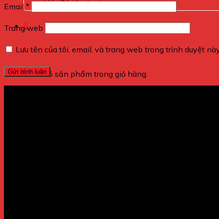
Máy Dò Kim Loại
Email
*
0
Trang web
Lưu tên của tôi, email, và trang web trong trình duyệt này
Giỏ hàng
Chưa có sản phẩm trong giỏ hàng.