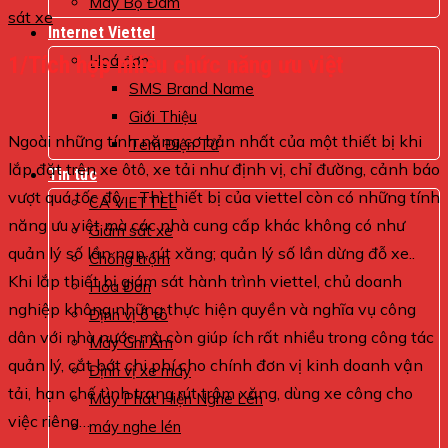
Máy Bộ Đàm
sát xe
Internet Viettel
1/Tích hợp nhiều chức năng ưu việt
Hoá đơn
SMS Brand Name
Giới Thiệu
Ngoài những tính năng cơ bản nhất của một thiết bị khi
Tem Điện Tử
lắp đặt trên xe ôtô, xe tải như định vị, chỉ đường, cảnh báo
Tin tức
vượt quá tốc độ…. Thì thiết bị của viettel còn có những tính
CA VIETTEL
năng ưu việt mà các nhà cung cấp khác không có như
Giám sát xe
quản lý số lần nạp, rút xăng; quản lý số lần dừng đỗ xe..
Chống trộm
Khi lắp thiết bị giám sát hành trình viettel, chủ doanh
Hóa Đơn
nghiệp không những thực hiện quyền và nghĩa vụ công
Định vị ô tô
dân với nhà nước mà còn giúp ích rất nhiều trong công tác
Máy Ghi Âm
quản lý, cắt bớt chi phí cho chính đơn vị kinh doanh vận
Định vị xe máy
tải, hạn chế tình trạng rút trộm xăng, dùng xe công cho
Máy Phát Hiện Nghe Lén
việc riêng…
máy nghe lén