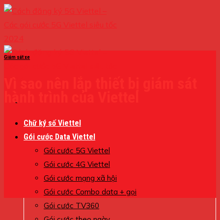
Skip
to
content
Giám sát xe
Vì sao nên lắp thiết bị giám sát
hành trình của Viettel
Chữ ký số Viettel
Gói cước Data Viettel
Gói cước 5G Viettel
Gói cước 4G Viettel
Gói cước mạng xã hội
Gói cước Combo data + gọi
Gói cước TV360
Gói cước theo ngày