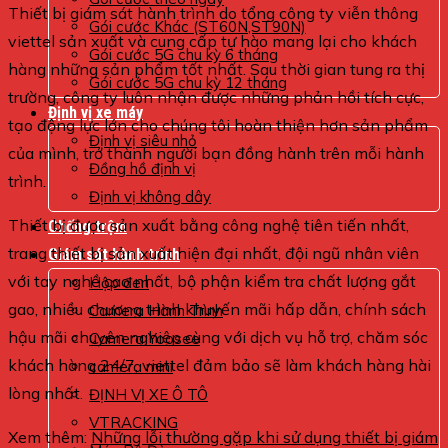
Thiết bị giám sát hành trình do tổng công ty viễn thông
Gói cước Khác (ST60N,ST90N)
viettel sản xuất và cung cấp tự hào mang lại cho khách
Gói cước 5G chu kỳ 6 tháng
hàng những sản phẩm tốt nhất. Sau thời gian tung ra thị
Gói cước 5G chu kỳ 12 tháng
trường, công ty luôn nhận được những phản hồi tích cực,
Định vị xe máy
tạo động lực lớn cho chúng tôi hoàn thiện hơn sản phẩm
Định vị siêu nhỏ
của mình, trở thành người bạn đồng hành trên mỗi hành
Đồng hồ định vị
trình.
Định vị không dây
Thiết bị được sản xuất bằng công nghệ tiên tiến nhất,
Chống trộm
trang thiết bị sản xuất hiện đại nhất, đội ngũ nhân viên
Giám sát hành trình
với tay nghề cao nhất, bộ phận kiểm tra chất lượng gắt
Hộp đen
gao, nhiều chương trình khuyến mãi hấp dẫn, chính sách
Camera Hành Trình
hậu mãi chuyên nghiệp cùng với dịch vụ hỗ trợ, chăm sóc
Camera Yoosee
khách hàng 24/7, viettel đảm bảo sẽ làm khách hàng hài
camera mini
lòng nhất.
ĐỊNH VỊ XE Ô TÔ
VTRACKING
Xem thêm:
Những lỗi thường gặp khi sử dụng thiết bị giám