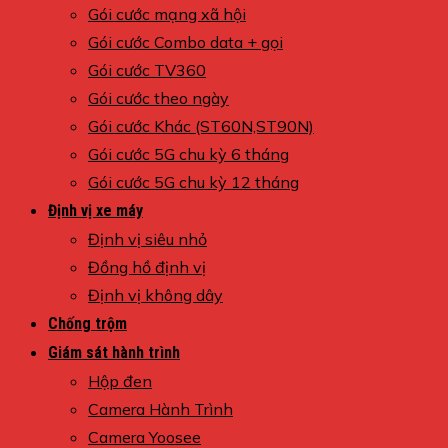
Gói cước mạng xã hội
Gói cước Combo data + gọi
Gói cước TV360
Gói cước theo ngày
Gói cước Khác (ST60N,ST90N)
Gói cước 5G chu kỳ 6 tháng
Gói cước 5G chu kỳ 12 tháng
Định vị xe máy
Định vị siêu nhỏ
Đồng hồ định vị
Định vị không dây
Chống trộm
Giám sát hành trình
Hộp đen
Camera Hành Trình
Camera Yoosee