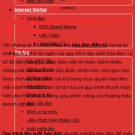
Máy Bộ Đàm
viettel
Internet Viettel
Hoá đơn
Ưu điểm khi sử dụng hóa đơn điện tử thay
SMS Brand Name
cho hóa đơn giấy
Giới Thiệu
Tem Điện Tử
Với những lợi ích thiết thực mà
hóa đơn điện tử
mạng lại
Tin tức
như bạn có thể rút ngắn các quy trình lập xuất hóa đơn, cơ
CA VIETTEL
sở dữ liệu thông tin được bảo mật an toàn. Giảm thiểu
Giám sát xe
những sai sót, lưu trữ dữ liệu được nhiều hơn, nhỏ gọn hơn
Chống trộm
thay cho việc bạn phải lưu trữ hàng chục quyển hóa đơn
Hóa Đơn
mỗi năm. Hóa đơn điện tử còn tạo ra quy trình thanh toán
Định vị ô tô
hiện đại cho khách hàng, góp phần nâng cao thương hiệu
Máy Ghi Âm
doanh nghiệp.
Định vị xe máy
Hóa đơn giấy
Máy Phát Hiện Nghe Lén
máy nghe lén
Quy trình lập xuất hóa đơn
: doanh nghiệp làm đơn đề nghị