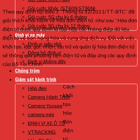
Gói cước Khác (ST60N,ST90N)
Theo quy định tại điều 3 “Thông tư 32/2011/TT-BTC” đã
Gói cước 5G chu kỳ 6 tháng
giải thích khái niệm về hóa đơn điện tử như sau: “Hóa đơn
Gói cước 5G chu kỳ 12 tháng
điện tử được quy định là tập hợp các thông điệp dữ liệu
Định vị xe máy
điện tử về bán hàng hóa và cung ứng dịch vụ. Đối với việc
Định vị siêu nhỏ
khởi tạo, lập, gửi, nhận, lưu trữ và quản lý hóa đơn điện tử
Đồng hồ định vị
sẽ thông qua phương tiện điện tử và đáp ứng các quy định
Định vị không dây
của Bộ Tài Chính.”
Chống trộm
Giám sát hành trình
Cách
Hộp đen
khởi
Camera Hành Trình
tạo
Camera Yoosee
hóa
camera mini
đơn
ĐỊNH VỊ XE Ô TÔ
điện
VTRACKING
tử