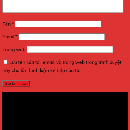
Tên
*
Email
*
Trang web
Lưu tên của tôi, email, và trang web trong trình duyệt
này cho lần bình luận kế tiếp của tôi.