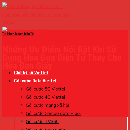
Skip
to
content
Tin Tức Hóa Đơn Điện Tử
Những Ưu Điểm Nổi Bật Khi Sử
Dụng Hóa Đơn Điện Tử Thay Cho
Hóa Đơn Giấy
Chữ ký số Viettel
Gói cước Data Viettel
Gói cước 5G Viettel
Gói cước 4G Viettel
Gói cước mạng xã hội
Gói cước Combo data + gọi
Gói cước TV360
Hóa đơn điện tử là gì?
Gói cước theo ngày