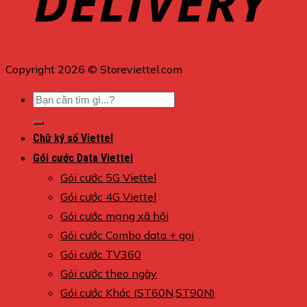
Copyright 2026 © Storeviettel.com
Tìm
kiếm:
Chữ ký số Viettel
Gói cước Data Viettel
Gói cước 5G Viettel
Gói cước 4G Viettel
Gói cước mạng xã hội
Gói cước Combo data + gọi
Gói cước TV360
Gói cước theo ngày
Gói cước Khác (ST60N,ST90N)