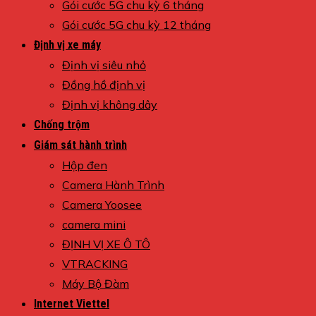
Gói cước 5G chu kỳ 6 tháng
Gói cước 5G chu kỳ 12 tháng
Định vị xe máy
Định vị siêu nhỏ
Đồng hồ định vị
Định vị không dây
Chống trộm
Giám sát hành trình
Hộp đen
Camera Hành Trình
Camera Yoosee
camera mini
ĐỊNH VỊ XE Ô TÔ
VTRACKING
Máy Bộ Đàm
Internet Viettel