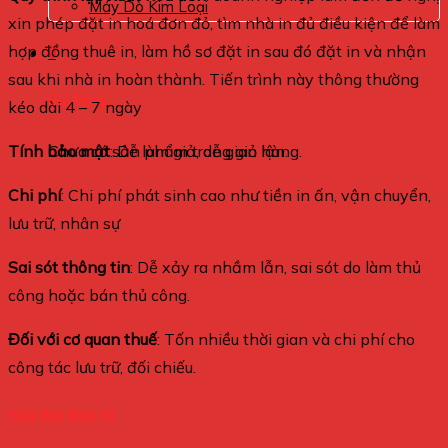
Máy Dò Kim Loại
xin phép đặt in hoá đơn đỏ, tìm nhà in đủ điều kiện để làm
hợp đồng thuê in, làm hồ sơ đặt in sau đó đặt in và nhận
0
sau khi nhà in hoàn thành. Tiến trình này thông thường
Giỏ hàng
kéo dài 4 – 7 ngày
Chưa có sản phẩm trong giỏ hàng.
Tính bảo mật
: Dễ làm giả, dễ gian lận.
Chi phí
: Chi phí phát sinh cao như tiền in ấn, vận chuyển,
lưu trữ, nhân sự
Sai sót thông tin
: Dễ xảy ra nhầm lẫn, sai sót do làm thủ
công hoặc bán thủ công.
Đối với cơ quan thuế
: Tốn nhiều thời gian và chi phí cho
công tác lưu trữ, đối chiếu.
Hóa đơn điện tử