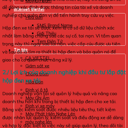
Máy Bộ Đàm
dễ dàng xác định được thông tin của tài xế và doanh
Internet Viettel
nghiệp chủ quản đơn vị để tiến hành truy cứu vụ việc.
Hoá đơn
SMS Brand Name
Hộp đen xe tải sẽ được xem là cơ sở dữ liệu chính xác
Giới Thiệu
nhất làm bằng chứng sau các sự cố, tai nạn. Vì tầm quan
Tem Điện Tử
trọng này thì ngay sau tai nạn, việc cấp cúu được ưu tiên
Tin tức
và sau đó là tìm ra thiết bị hộp đen và bảo quản nó để
CA VIETTEL
giao cho cơ quan chức năng xử lý.
Giám sát xe
2./ Lợi ích của doanh nghiệp khi đầu tư lắp đặt
Chống trộm
hộp đen xe tải
Hóa Đơn
Định vị ô tô
Doanh nghiệp vận tải sẽ quản lý hiệu quả và nâng cao
Máy Ghi Âm
doanh thu hơn khi trang bị thiết bị hộp đen cho xe tải.
Định vị xe máy
Bằng việc kiếm soát được nhiêu liệu tiêu thụ, tiết kiệm
Máy Phát Hiện Nghe Lén
được nhân lực quản lý, kiểm soát và điều động xe dễ dàng
máy nghe lén
và hợp lý, đặc biệt là việc này sẽ giúp quản lý, theo dõi tài