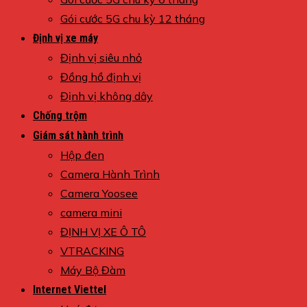
Gói cước 5G chu kỳ 12 tháng
Định vị xe máy
Định vị siêu nhỏ
Đồng hồ định vị
Định vị không dây
Chống trộm
Giám sát hành trình
Hộp đen
Camera Hành Trình
Camera Yoosee
camera mini
ĐỊNH VỊ XE Ô TÔ
VTRACKING
Máy Bộ Đàm
Internet Viettel