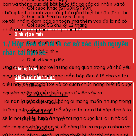
ban và thông qua để bắt buộc tất cả các cá nhân và tổ
Gói cước Khác (ST60N,ST90N)
chứng kinh doanh vận tải phải gắn thiết bị hộp đen cho
Gói cước 5G chu kỳ 6 tháng
xe tải nhằm đảm bảo an toàn, mà thêm vào đó là nó có
Gói cước 5G chu kỳ 12 tháng
nhiều ứng dụng khác trong thực tiễn.
Định vị xe máy
1./ Hộp đen xe tải là cơ sở xác định nguyên
Định vị siêu nhỏ
nhân tai nạn xe
Đồng hồ định vị
Định vị không dây
Úng dụng này được xe là ứng dụng quan trọng và chủ yếu
Chống trộm
mà nghị định bắt buộc phải gắn hộp đen ô tô cho xe tải,
Giám sát hành trình
điều này sẽ giúp chủ xe và cơ quan chức năng biết rõ được
Hộp đen
nguyên nhân và diễn biến của sự việc xảy ra.
Camera Hành Trình
Tai nạn là một điều mà không ai mong muốn nhưng trong
Camera Yoosee
trường hợp xấu này có thể xảy ra tai nạn thì hộp đen ô tô
camera mini
sẽ là nơi dữ liệu hình ảnh về tai nạn được lưu lại. Nhờ đó
ĐỊNH VỊ XE Ô TÔ
các cơ quan chức năng sẽ dễ dàng tìm ra nguyên nhân và
VTRACKING
xử lý công bằng. Ngoài ra nhờ thiết bị này thì công an sẽ