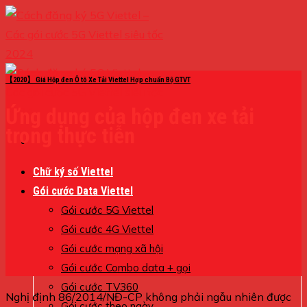
Skip
to
content
【2020】 Giá Hộp đen Ô tô Xe Tải Viettel Hợp chuẩn Bộ GTVT
Ứng dụng của hộp đen xe tải
trong thực tiễn
Chữ ký số Viettel
Gói cước Data Viettel
Gói cước 5G Viettel
Gói cước 4G Viettel
Gói cước mạng xã hội
Gói cước Combo data + gọi
Gói cước TV360
Nghị định 86/2014/NĐ-CP không phải ngẫu nhiên được
Gói cước theo ngày