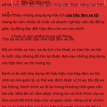
Máy Dò Kim Loại
xế tốt hơn dẫn đến hiệu quả công việc được nâng cao hơn.
0
Nhận thấy những ứng dụng hữu ích
của hộp đen xe tải
mang lại nên nhiều tổ chức và doanh nghiệp vận tải đã tự
Giỏ hàng
giác, tự động lắp đặt hộp đen cho xe của mình.
Chưa có sản phẩm trong giỏ hàng.
Tìm lại xe bị mất cắp nhờ hộp đen xe tải
Đã có nhiều xe taxi, xe du lịch cho thuê, xe taxi tải, xe tải
bị mất cắp nhưng đã tìm lại được dựa vào những ứng dụng
mà hộp đen xe tải mang lại.
Định vị là một ứng dụng rất hữu hiệu của hộp đen xe tải,
nhờ nó mà quản lý có thể xác định được vị trí xe, tốc độ xe
lưu thông, hành trình xe đi lại trong khoảng thời gian cần
tra cứu. Nhờ đó sẽ nắm được thông tin và tình hình của xe
làm cơ sở để trình báo cho cơ quan chức năng xử lý và tìm
lại xe bị mất trộm của bạn, bắt giữ người phạm tội để xử