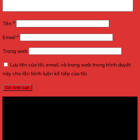
Tên
*
Email
*
Trang web
Lưu tên của tôi, email, và trang web trong trình duyệt
này cho lần bình luận kế tiếp của tôi.