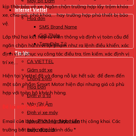
Máy Bộ Đàm
kịp thời bảo vệ xe. Ngăn chặn trường hợp lấy trộm khóa
Internet Viettel
xe, chìa giả, phá khóa,… hay trường hợp phá thiết bị bảo
Hoá đơn
vệ.
SMS Brand Name
Giới Thiệu
Lớp thứ hai kết hợp từ viễn thông và định vị toàn cầu để
Tem Điện Tử
ngăn chặn hành vi tội phạm như: ra lệnh điều khiển, xác
Tin tức
định vị trí phục vụ công tác điều tra, tìm kiếm, xác định vị
CA VIETTEL
trí xe,…
Giám sát xe
Hiện tại Viettel đã và đang nỗ lực hết sức để đem đến
Chống trộm
một sản phẩm Smart Motor hiện đại nhưng giá cả phù
Hóa Đơn
hợp với toàn bộ khách hàng.
Định vị ô tô
Máy Ghi Âm
Để lại một bình luận
Định vị xe máy
Máy Phát Hiện Nghe Lén
Email của bạn sẽ không được hiển thị công khai.
Các
máy nghe lén
trường bắt buộc được đánh dấu
*