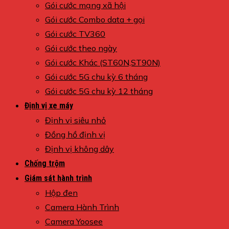
Gói cước mạng xã hội
Gói cước Combo data + gọi
Gói cước TV360
Gói cước theo ngày
Gói cước Khác (ST60N,ST90N)
Gói cước 5G chu kỳ 6 tháng
Gói cước 5G chu kỳ 12 tháng
Định vị xe máy
Định vị siêu nhỏ
Đồng hồ định vị
Định vị không dây
Chống trộm
Giám sát hành trình
Hộp đen
Camera Hành Trình
Camera Yoosee