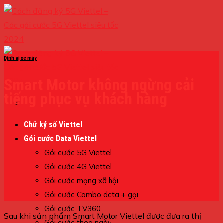
Skip
to
content
Định vị xe máy
Smart Motor không ngừng cải
tiếng phục vụ khách hàng
Chữ ký số Viettel
Gói cước Data Viettel
Gói cước 5G Viettel
Gói cước 4G Viettel
Gói cước mạng xã hội
Gói cước Combo data + gọi
Gói cước TV360
Sau khi sản phẩm Smart Motor Viettel được đưa ra thị
Gói cước theo ngày