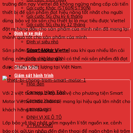
trường đến nay Viettel đã không ngừng nâng cấp cải tiến
Gói cước Khác (ST60N,ST90N)
thiết bị để sản phẩm đạt hiệu năng tốt nhất cho người
Gói cước 5G chu kỳ 6 tháng
dùng, bảo vệ tài sản chủ thiết bị là mục tiêu được Viettel
Gói cước 5G chu kỳ 12 tháng
đặt ra hàng đầu cho sản phẩm của mình nên đã mang lại
Định vị xe máy
thành quả tốt cho sản phẩm của mình.
Định vị siêu nhỏ
Sản phẩm
Smart Motor Viettel
sau khi qua nhiều lần cải
Đồng hồ định vị
tiếng, nâng cấp ứng dụng thì có thể nói sản phẩm đã đạt
Định vị không dây
được chuẩn chất lượng tại Việt Nam.
Chống trộm
Giám sát hành trình
Hộp đen
Camera Hành Trình
Với 2 việc tích hợp 2 lớp bảo vệ cho phương tiện Smart
Camera Yoosee
Motor Viettel chắc chắn sẽ mang lại hiệu quả lớn nhất cho
camera mini
khách hàng tin dùng.
ĐỊNH VỊ XE Ô TÔ
Lớp bảo vệ thứ nhất gồm nguyên lí tắt nguồn xe, cảnh
VTRACKING
báo còi, gửi tin nhắn đến điện thoại để ngăn chặn kẻ trộm