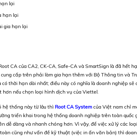
hạn lại
 hạn lại
 gia hạn lại
 Root CA của CA2, CK-CA, Safe-CA và SmartSign là đã hết hạn
à cung cấp trên phải làm gia hạn thêm với Bộ Thông tin và T
à có thời hạn dài nhất; điều này có nghĩa là doanh nghiệp sẽ 
 hơn nếu chọn loại hình dịch vụ của Viettel.
 hệ thống này từ lâu thì
Root CA System
của Việt nam chỉ m
cường triển khai trong hệ thống doanh nghiệp trên toàn quốc g
 dễ dàng và nhanh chóng hơn. Vì vậy, để việc xử lý các loại g
toàn cũng như vấn đề kỹ thuật (việc in ấn văn bản) thì do