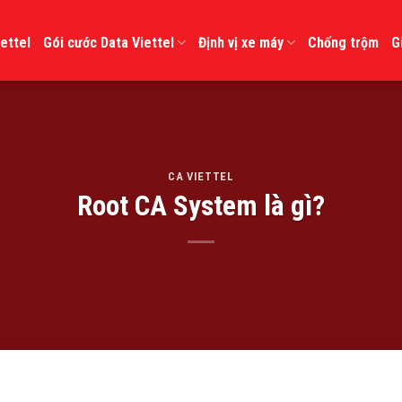
ettel
Gói cước Data Viettel
Định vị xe máy
Chống trộm
G
CA VIETTEL
Root CA System là gì?