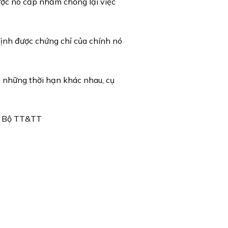
ược nó cấp nhằm chống lại việc
ịnh được chứng chỉ của chính nó
 những thời hạn khác nhau, cụ
ới Bộ TT&TT