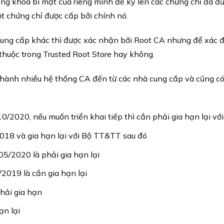
dụng khóa bí mật của riêng mình để ký lên các chứng chỉ đã đ
t chứng chỉ được cấp bởi chính nó.
cung cấp khác thì được xác nhận bởi Root CA nhưng để xác đ
thuộc trong Trusted Root Store hay không.
hành nhiều hệ thống CA đến từ các nhà cung cấp và cũng có
10/2020, nếu muốn triển khai tiếp thì cần phải gia hạn lại v
018 và gia hạn lại với Bộ TT&TT sau đó
5/2020 là phải gia hạn lại
2019 là cần gia hạn lại
hải gia hạn
ạn lại