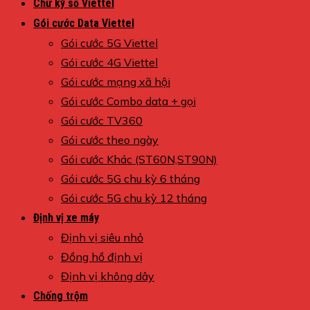
Chữ ký số Viettel
Gói cước Data Viettel
Gói cước 5G Viettel
Gói cước 4G Viettel
Gói cước mạng xã hội
Gói cước Combo data + gọi
Gói cước TV360
Gói cước theo ngày
Gói cước Khác (ST60N,ST90N)
Gói cước 5G chu kỳ 6 tháng
Gói cước 5G chu kỳ 12 tháng
Định vị xe máy
Định vị siêu nhỏ
Đồng hồ định vị
Định vị không dây
Chống trộm