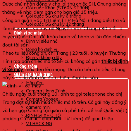
Được chủ nhân đồng ý cho lái thử chiếc SH, Chung phóng
Gói cước Khác (ST60N,ST90N)
thẳng về nhà, đem bán cho bạn giá 15 triệu.
Gói cước 5G chu kỳ 6 tháng
Công an quận Bắc Từ Liêm ( TP Hà Nội ) đang điều tra và
Gói cước 5G chu kỳ 12 tháng
làm rõ vụ việc và truy nã Nguyễn Văn Chung ( 30 tuổi , ở
Định vị xe máy
huyện Quốc Oai ) để khảo hạch về hành vi lừa đảo chiếm
Định vị siêu nhỏ
đoạt tài sản.
Đồng hồ định vị
Theo tư liệu công an, chị Trang ( 23 tuổi , ở huyện Thường
Định vị không dây
Tín ) rao bán chiếc mô tô SH cũ không có gắn
thiết bị định
Chống trộm
vị xe máy
, màu đen lên mạng. Do cần tiền chi tiêu, Chung
Giám sát hành trình
nảy sinh dự định lừa đảo chiếm đoạt tài sản.
Hộp đen
Camera Hành Trình
Chiều ngày cuối tháng 10 , anh ta gọi telephone cho chị
Camera Yoosee
Trang đặt sự tình mua chiếc mô tô trên. Cô gái này đồng ý
camera mini
và hẹn gặp Chung tại quán cà phê trên đề huề Quốc Việt (
ĐỊNH VỊ XE Ô TÔ
phường Cổ Nhuế , quận Bắc Từ Liêm ) để giao thiệp.
VTRACKING