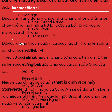
Đúng hẹn , trưa hôm sau , Chung bắt xe ôm đến điểm giao
Máy Bộ Đàm
dịch.
Internet Viettel
Hoá đơn
Được chị Trang đồng ý cho đi thử, Chung phóng thẳng xe
SMS Brand Name
chạy thẳng mà không trờ lại trước sự bối rối và hoang
Giới Thiệu
mang của chị Trang
Tem Điện Tử
Đợi lâu không thấy người mua quay lại, chị Trang lên công
Tin tức
an khai báo vụ việc.
CA VIETTEL
Theo cơ quan khảo hạch , Chung từng có 2 tiền án , 1 tiền
Giám sát xe
sự liên quan đến tội Cướp Chia của cải , ăn cắp Chia của
Chống trộm
cải.
Hóa Đơn
Định vị ô tô
Nếu xe của chị trang có gắn
thiết bị định vị xe máy
Máy Ghi Âm
Storeviettel
thì Chị Trang và Công An sẽ dễ dàng tìm kiếm
Định vị xe máy
ra chiếc xe SH trên. Nên đây là một lời cảnh báo cho mọi
Máy Phát Hiện Nghe Lén
người về tài sản của mình
máy nghe lén