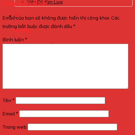
Máy Dò Kim Loại
Để lại một bình luận
0
Email của bạn sẽ không được hiển thị công khai.
Các
trường bắt buộc được đánh dấu
*
Giỏ hàng
Bình luận
*
Chưa có sản phẩm trong giỏ hàng.
Tên
*
Email
*
Trang web