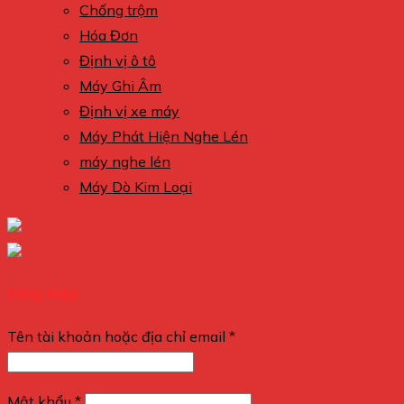
Chống trộm
Hóa Đơn
Định vị ô tô
Máy Ghi Âm
Định vị xe máy
Máy Phát Hiện Nghe Lén
máy nghe lén
Máy Dò Kim Loại
Đăng nhập
Tên tài khoản hoặc địa chỉ email
*
Mật khẩu
*