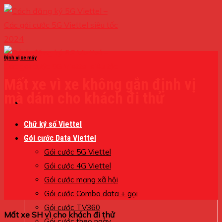
Skip
to
content
Định vị xe máy
Mất xe vì xe không gắn định vị
mà dám cho khách đi thử
Chữ ký số Viettel
Gói cước Data Viettel
Gói cước 5G Viettel
Gói cước 4G Viettel
Gói cước mạng xã hội
Gói cước Combo data + gọi
Gói cước TV360
Mất xe SH vì cho khách đi thử
Gói cước theo ngày