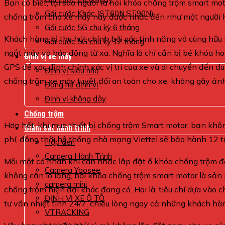
Bạn có biết, tại sao người ta nói khóa chống trộm smart m
Gói cước Khác (ST60N,ST90N)
chống trộm cho xe máy này được nhắc đến như một người hùn
Gói cước 5G chu kỳ 6 tháng
Khách hàng bị thu hút chính bởi các tính năng vô cùng hữu 
Gói cước 5G chu kỳ 12 tháng
ngắt máy và báo động từ xa. Nghĩa là chỉ cần bị bẻ khóa ho
Định vị xe máy
GPS để xác định chính xác vị trí của xe và di chuyển đến đú
Định vị siêu nhỏ
chống trộm xe máy tuyệt đối an toàn cho xe, không gây ảnh
Đồng hồ định vị
Định vị không dây
Chống trộm
Hơn hết, khi mua thiết bị chống trộm Smart motor, bạn khô
Giám sát hành trình
phí, đồng thời hệ thống nhà mạng Viettel sẽ bảo hành 12 tạ
Hộp đen
Camera Hành Trình
Mỗi một cá nhân khi cân nhắc lắp đặt ổ khóa chống trộm đều 
Camera Yoosee
không cần lo lắng, bởi khóa chống trộm smart motor là sản
camera mini
chống trộm hiện đại khác đang có. Hai là, tiêu chí dựa vào 
ĐỊNH VỊ XE Ô TÔ
tư vấn nhiệt tình 24/7, chiều lòng ngay cả những khách hà
VTRACKING