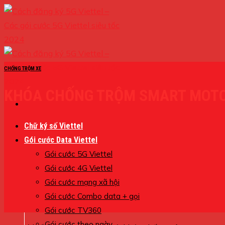
Skip
to
content
CHỐNG TRỘM XE
KHÓA CHỐNG TRỘM SMART MOTOR
Chữ ký số Viettel
Gói cước Data Viettel
Gói cước 5G Viettel
Gói cước 4G Viettel
Gói cước mạng xã hội
Gói cước Combo data + gọi
Gói cước TV360
Gói cước theo ngày