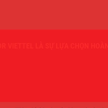
 VIETTEL LÀ SỰ LỰA CHỌN HOÀN