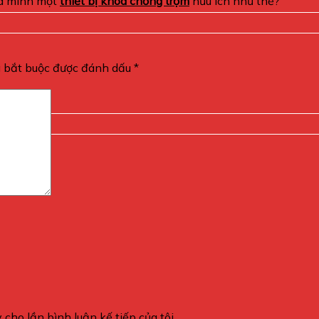
ủa mình một
thiết bị khóa chống trộm
hữu ích như thế?
g bắt buộc được đánh dấu
*
 cho lần bình luận kế tiếp của tôi.