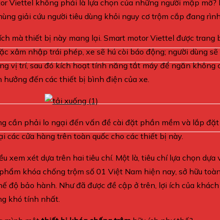
otor Viettel không phải là lựa chọn của những người mập mờ?
g giải cứu người tiêu dùng khỏi nguy cơ trộm cắp đang rình
ích mà thiết bị này mang lại. Smart motor Viettel được trang
ặc xâm nhập trái phép, xe sẽ hú còi báo động; người dùng sẽ
ng vị trí, sau đó kích hoạt tính năng tắt máy để ngăn không 
 hưởng đến các thiết bị bình điện của xe.
ng cần phải lo ngại đến vấn đề cài đặt phần mềm và lắp đặt 
i các cửa hàng trên toàn quốc cho các thiết bị này.
xem xét dựa trên hai tiêu chí. Một là, tiêu chí lựa chọn dựa 
 phẩm khóa chống trộm số 01 Việt Nam hiện nay, sở hữu toàn
chế độ bảo hành. Như đã được đề cập ở trên, lợi ích của khác
ng khó tính nhất.