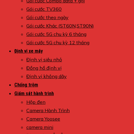
Gói cước Combo data + gọi
Gói cước TV360
Gói cước theo ngày
Gói cước Khác (ST60N,ST90N)
Gói cước 5G chu kỳ 6 tháng
Gói cước 5G chu kỳ 12 tháng
Định vị xe máy
Định vị siêu nhỏ
Đồng hồ định vị
Định vị không dây
Chống trộm
Giám sát hành trình
Hộp đen
Camera Hành Trình
Camera Yoosee
camera mini