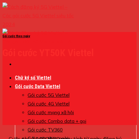
Skip
to
content
Gói cước theo ngày
Gói cước YT50K Viettel
Chữ ký số Viettel
Gói cước Data Viettel
Gói cước 5G Viettel
Gói cước 4G Viettel
Gói cước mạng xã hội
Gói cước Combo data + gọi
Gói cước TV360
Cước phí: 50.000đ/30 ngày tính từ ngày đăng ký
Gói cước theo ngày