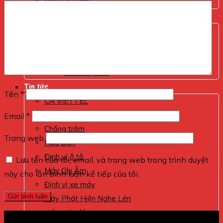
Máy Bộ Đàm
Internet Viettel
Hoá đơn
SMS Brand Name
Giới Thiệu
Tem Điện Tử
Tin tức
Tên
*
CA VIETTEL
Giám sát xe
Email
*
Chống trộm
Trang web
Hóa Đơn
Định vị ô tô
Lưu tên của tôi, email, và trang web trong trình duyệt
Máy Ghi Âm
này cho lần bình luận kế tiếp của tôi.
Định vị xe máy
Máy Phát Hiện Nghe Lén
máy nghe lén