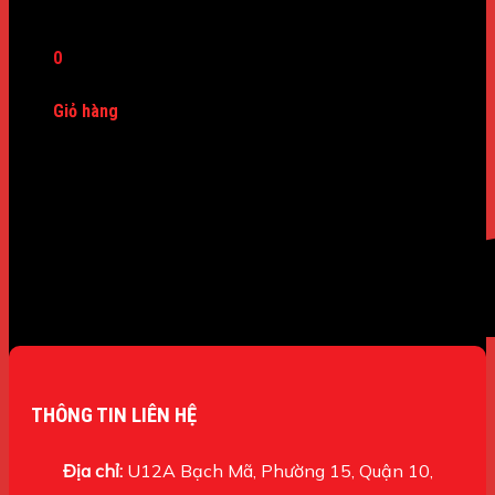
Máy Dò Kim Loại
0
Giỏ hàng
Chưa có sản phẩm trong giỏ hàng.
THÔNG TIN LIÊN HỆ
Địa chỉ:
U12A Bạch Mã, Phường 15, Quận 10,