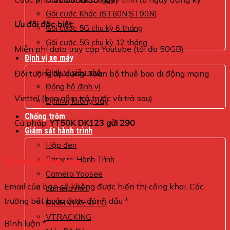
Gói cước Khác (ST60N,ST90N)
Ưu đãi đặc biệt:
Gói cước 5G chu kỳ 6 tháng
Gói cước 5G chu kỳ 12 tháng
Miễn phí data truy cập Youtube (tối đa 50GB)
Định vị xe máy
Định vị siêu nhỏ
Đối tượng áp dụng: Toàn bộ thuê bao di động mạng
Đồng hồ định vị
Viettel (bao gồm trả trước và trả sau).
Định vị không dây
Chống trộm
Cú pháp:
YT50K DK123 gửi 290
Giám sát hành trình
Hộp đen
Camera Hành Trình
Để lại một bình luận
Camera Yoosee
Email của bạn sẽ không được hiển thị công khai.
Các
camera mini
trường bắt buộc được đánh dấu
*
ĐỊNH VỊ XE Ô TÔ
VTRACKING
Bình luận
*