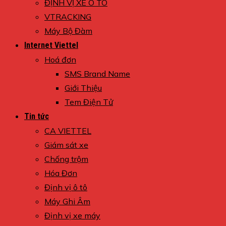
ĐỊNH VỊ XE Ô TÔ
VTRACKING
Máy Bộ Đàm
Internet Viettel
Hoá đơn
SMS Brand Name
Giới Thiệu
Tem Điện Tử
Tin tức
CA VIETTEL
Giám sát xe
Chống trộm
Hóa Đơn
Định vị ô tô
Máy Ghi Âm
Định vị xe máy