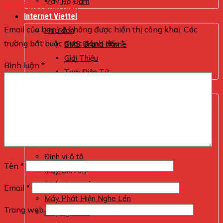
Máy Bộ Đàm
Để lại một bình luận
Internet Viettel
Email của bạn sẽ không được hiển thị công khai.
Các
Hoá đơn
trường bắt buộc được đánh dấu
*
SMS Brand Name
Giới Thiệu
Bình luận
*
Tem Điện Tử
Tin tức
CA VIETTEL
Giám sát xe
Chống trộm
Hóa Đơn
Định vị ô tô
Tên
*
Máy Ghi Âm
Định vị xe máy
Email
*
Máy Phát Hiện Nghe Lén
Trang web
máy nghe lén