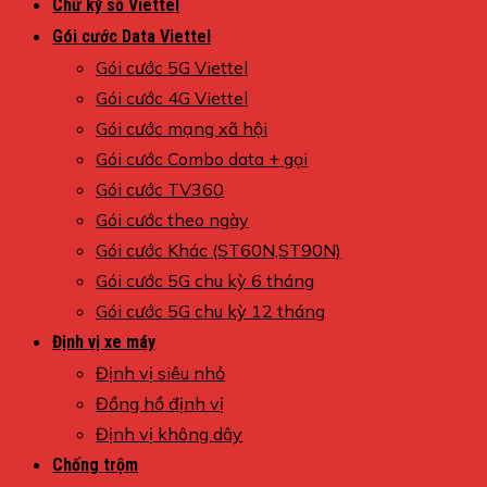
Chữ ký số Viettel
Gói cước Data Viettel
Gói cước 5G Viettel
Gói cước 4G Viettel
Gói cước mạng xã hội
Gói cước Combo data + gọi
Gói cước TV360
Gói cước theo ngày
Gói cước Khác (ST60N,ST90N)
Gói cước 5G chu kỳ 6 tháng
Gói cước 5G chu kỳ 12 tháng
Định vị xe máy
Định vị siêu nhỏ
Đồng hồ định vị
Định vị không dây
Chống trộm