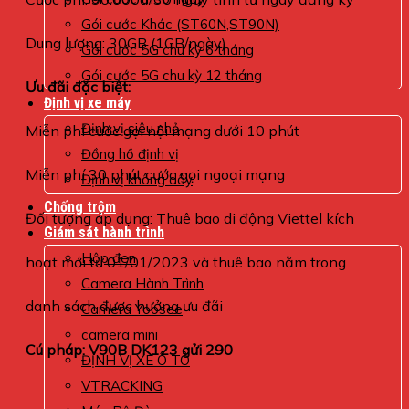
Gói cước Khác (ST60N,ST90N)
Dung lượng: 30GB (1GB/ngày)
Gói cước 5G chu kỳ 6 tháng
Gói cước 5G chu kỳ 12 tháng
Ưu đãi đặc biệt:
Định vị xe máy
Định vị siêu nhỏ
Miễn phí cước gọi nội mạng dưới 10 phút
Đồng hồ định vị
Miễn phí 30 phút cước gọi ngoại mạng
Định vị không dây
Chống trộm
Đối tượng áp dụng: Thuê bao di động Viettel kích
Giám sát hành trình
Hộp đen
hoạt mới từ 01/01/2023 và thuê bao nằm trong
Camera Hành Trình
danh sách được hưởng ưu đãi
Camera Yoosee
camera mini
Cú pháp: V90B DK123 gửi 290
ĐỊNH VỊ XE Ô TÔ
VTRACKING