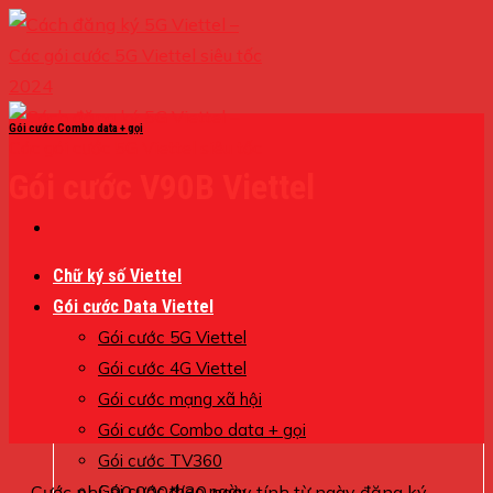
Skip
to
content
Gói cước Combo data + gọi
Gói cước V90B Viettel
Chữ ký số Viettel
Gói cước Data Viettel
Gói cước 5G Viettel
Gói cước 4G Viettel
Gói cước mạng xã hội
Gói cước Combo data + gọi
Gói cước TV360
Cước phí: 90.000đ/30 ngày tính từ ngày đăng ký
Gói cước theo ngày