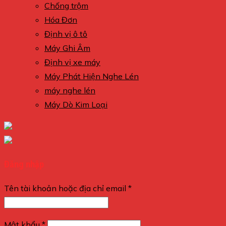
Chống trộm
Hóa Đơn
Định vị ô tô
Máy Ghi Âm
Định vị xe máy
Máy Phát Hiện Nghe Lén
máy nghe lén
Máy Dò Kim Loại
Đăng nhập
Tên tài khoản hoặc địa chỉ email
*
Mật khẩu
*