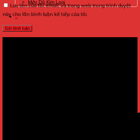
Máy Dò Kim Loại
Lưu tên của tôi, email, và trang web trong trình duyệt
này cho lần bình luận kế tiếp của tôi.
0
Giỏ hàng
Chưa có sản phẩm trong giỏ hàng.