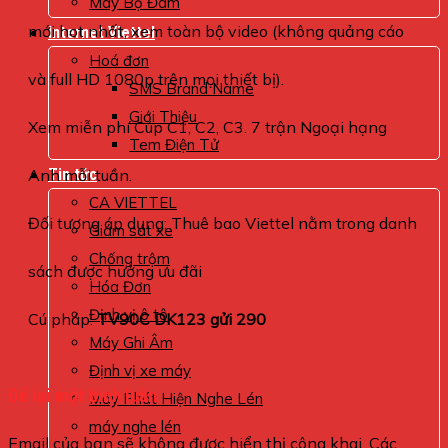
Máy Bộ Đàm
mới hot nhất, xem toàn bộ video (không quảng cáo
Internet Viettel
Hoá đơn
và full HD 1080p trên mọi thiết bị).
SMS Brand Name
Giới Thiệu
Xem miễn phí Cúp C1, C2, C3. 7 trận Ngoại hạng
Tem Điện Tử
Anh mỗi tuần.
Tin tức
CA VIETTEL
Đối tượng áp dụng: Thuê bao Viettel nằm trong danh
Giám sát xe
Chống trộm
sách được hưởng ưu đãi
Hóa Đơn
Định vị ô tô
Cú pháp:
TV90C DK123 gửi 290
Máy Ghi Âm
Định vị xe máy
Để lại một bình luận
Máy Phát Hiện Nghe Lén
máy nghe lén
Email của bạn sẽ không được hiển thị công khai.
Các