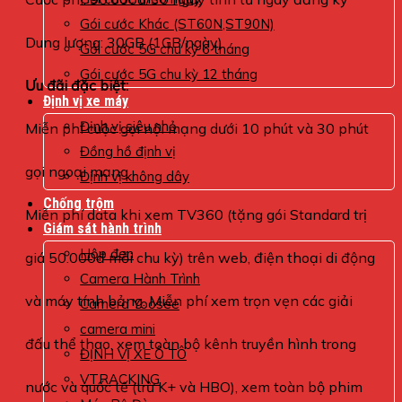
Gói cước Khác (ST60N,ST90N)
Dung lượng: 30GB (1GB/ngày)
Gói cước 5G chu kỳ 6 tháng
Gói cước 5G chu kỳ 12 tháng
Ưu đãi đặc biệt:
Định vị xe máy
Định vị siêu nhỏ
Miễn phí cuộc gọi nội mạng dưới 10 phút và 30 phút
Đồng hồ định vị
gọi ngoại mạng
Định vị không dây
Chống trộm
Miễn phí data khi xem TV360 (tặng gói Standard trị
Giám sát hành trình
Hộp đen
giá 50.000đ mỗi chu kỳ) trên web, điện thoại di động
Camera Hành Trình
và máy tính bảng. Miễn phí xem trọn vẹn các giải
Camera Yoosee
camera mini
đấu thể thao, xem toàn bộ kênh truyền hình trong
ĐỊNH VỊ XE Ô TÔ
VTRACKING
nước và quốc tế (trừ K+ và HBO), xem toàn bộ phim