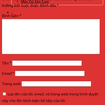
Máy Dò Kim Loại
trường bắt buộc được đánh dấu
*
0
Bình luận
*
Giỏ hàng
Chưa có sản phẩm trong giỏ hàng.
Tên
*
Email
*
Trang web
Lưu tên của tôi, email, và trang web trong trình duyệt
này cho lần bình luận kế tiếp của tôi.