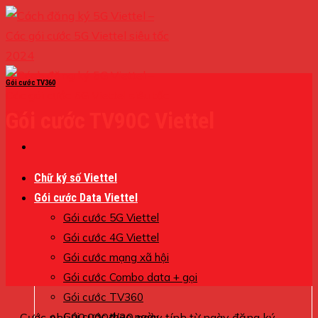
Skip
to
content
Gói cước TV360
Gói cước TV90C Viettel
Chữ ký số Viettel
Gói cước Data Viettel
Gói cước 5G Viettel
Gói cước 4G Viettel
Gói cước mạng xã hội
Gói cước Combo data + gọi
Gói cước TV360
Cước phí: 90.000đ/30 ngày tính từ ngày đăng ký
Gói cước theo ngày