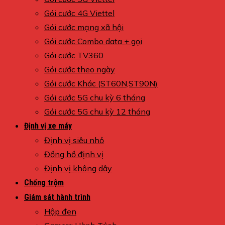
Gói cước 4G Viettel
Gói cước mạng xã hội
Gói cước Combo data + gọi
Gói cước TV360
Gói cước theo ngày
Gói cước Khác (ST60N,ST90N)
Gói cước 5G chu kỳ 6 tháng
Gói cước 5G chu kỳ 12 tháng
Định vị xe máy
Định vị siêu nhỏ
Đồng hồ định vị
Định vị không dây
Chống trộm
Giám sát hành trình
Hộp đen