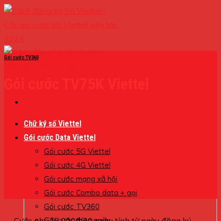
Skip
to
content
Gói cước TV360
Gói cước TV75K Viettel
Chữ ký số Viettel
Gói cước Data Viettel
Gói cước 5G Viettel
Gói cước 4G Viettel
Gói cước mạng xã hội
Gói cước Combo data + gọi
Gói cước TV360
Cước phí: 75.000đ/30 ngày tính từ ngày đăng ký
Gói cước theo ngày