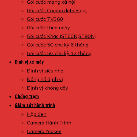
Gói cước mạng xã hội
Gói cước Combo data + gọi
Gói cước TV360
Gói cước theo ngày
Gói cước Khác (ST60N,ST90N)
Gói cước 5G chu kỳ 6 tháng
Gói cước 5G chu kỳ 12 tháng
Định vị xe máy
Định vị siêu nhỏ
Đồng hồ định vị
Định vị không dây
Chống trộm
Giám sát hành trình
Hộp đen
Camera Hành Trình
Camera Yoosee