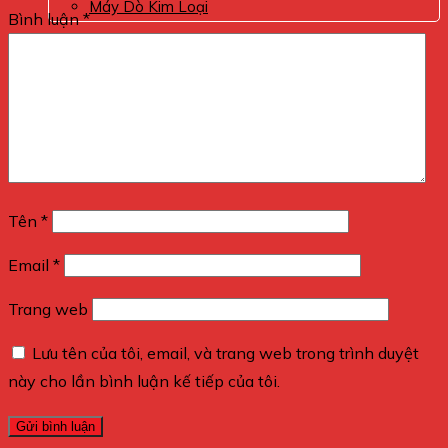
Máy Dò Kim Loại
Bình luận
*
0
Giỏ hàng
Chưa có sản phẩm trong giỏ hàng.
Tên
*
Email
*
Trang web
Lưu tên của tôi, email, và trang web trong trình duyệt
này cho lần bình luận kế tiếp của tôi.