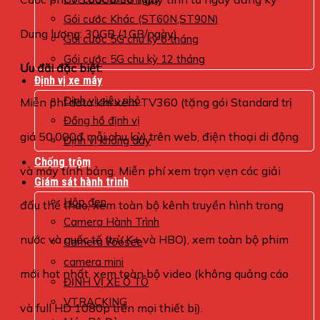
Gói cước Khác (ST60N,ST90N)
Dung lượng: 30GB (1GB/ngày)
Gói cước 5G chu kỳ 6 tháng
Gói cước 5G chu kỳ 12 tháng
Ưu đãi đặc biệt:
Định vị xe máy
Định vị siêu nhỏ
Miễn phí data khi xem TV360 (tặng gói Standard trị
Đồng hồ định vị
giá 50.000đ mỗi chu kỳ) trên web, điện thoại di động
Định vị không dây
Chống trộm
và máy tính bảng. Miễn phí xem trọn vẹn các giải
Giám sát hành trình
Hộp đen
đấu thể thao, xem toàn bộ kênh truyền hình trong
Camera Hành Trình
nước và quốc tế (trừ K+ và HBO), xem toàn bộ phim
Camera Yoosee
camera mini
mới hot nhất, xem toàn bộ video (không quảng cáo
ĐỊNH VỊ XE Ô TÔ
VTRACKING
và full HD 1080p trên mọi thiết bị).