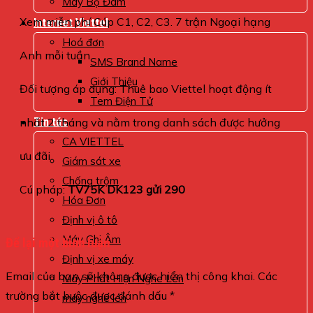
Máy Bộ Đàm
Xem miễn phí Cúp C1, C2, C3. 7 trận Ngoại hạng
Internet Viettel
Hoá đơn
Anh mỗi tuần
SMS Brand Name
Giới Thiệu
Đối tượng áp dụng: Thuê bao Viettel hoạt động ít
Tem Điện Tử
nhất 2 tháng và nằm trong danh sách được hưởng
Tin tức
CA VIETTEL
ưu đãi
Giám sát xe
Chống trộm
Cú pháp:
TV75K DK123 gửi 290
Hóa Đơn
Định vị ô tô
Máy Ghi Âm
Để lại một bình luận
Định vị xe máy
Email của bạn sẽ không được hiển thị công khai.
Các
Máy Phát Hiện Nghe Lén
trường bắt buộc được đánh dấu
*
máy nghe lén