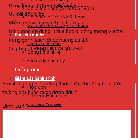
Dung lượng: 60GB (2GB/ ngày)
Gói cước Khác (ST60N,ST90N)
Ưu đãi đặc biệt:
Gói cước 5G chu kỳ 6 tháng
Miễn phí data truy cập TikTok
Gói cước 5G chu kỳ 12 tháng
Đối tượng áp dụng: Thuê bao di động mạng Viettel
Định vị xe máy
trong danh sách được hưởng ưu đãi
Định vị siêu nhỏ
Cú pháp:
TRE60 DK123 gửi 290
Đồng hồ định vị
Định vị không dây
Để lại một bình luận
Chống trộm
Giám sát hành trình
Email của bạn sẽ không được hiển thị công khai.
Các
Hộp đen
trường bắt buộc được đánh dấu
*
Camera Hành Trình
Camera Yoosee
Bình luận
*
camera mini
ĐỊNH VỊ XE Ô TÔ
VTRACKING