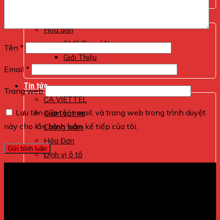
Máy Bộ Đàm
Internet Viettel
Hoá đơn
SMS Brand Name
Tên
*
Giới Thiệu
Email
*
Tem Điện Tử
Tin tức
Trang web
CA VIETTEL
Lưu tên của tôi, email, và trang web trong trình duyệt
Giám sát xe
này cho lần bình luận kế tiếp của tôi.
Chống trộm
Hóa Đơn
Định vị ô tô
Máy Ghi Âm
Định vị xe máy
Máy Phát Hiện Nghe Lén
máy nghe lén