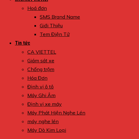
Hoá đơn
SMS Brand Name
Giới Thiệu
Tem Điện Tử
Tin tức
CA VIETTEL
Giám sát xe
Chống trộm
Hóa Đơn
Định vị ô tô
Máy Ghi Âm
Định vị xe máy
Máy Phát Hiện Nghe Lén
máy nghe lén
Máy Dò Kim Loại