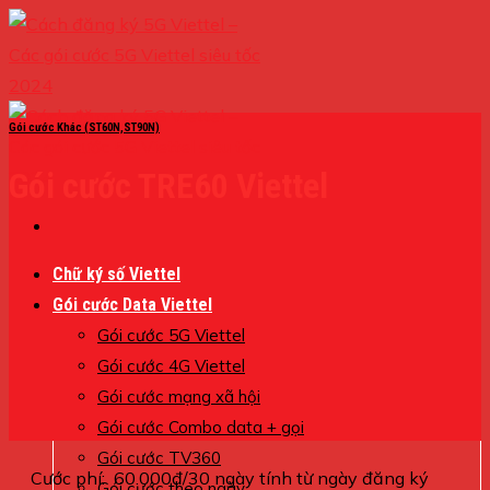
Skip
to
content
Gói cước Khác (ST60N,ST90N)
Gói cước TRE60 Viettel
Chữ ký số Viettel
Gói cước Data Viettel
Gói cước 5G Viettel
Gói cước 4G Viettel
Gói cước mạng xã hội
Gói cước Combo data + gọi
Gói cước TV360
Cước phí: 60.000đ/30 ngày tính từ ngày đăng ký
Gói cước theo ngày