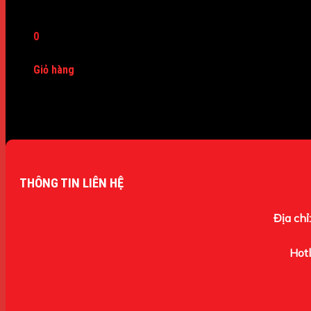
Máy Dò Kim Loại
0
Giỏ hàng
Chưa có sản phẩm trong giỏ hàng.
THÔNG TIN LIÊN HỆ
Địa chỉ:
Hotl