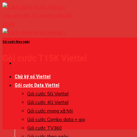
Skip
to
content
Gói cước theo ngày
Gói cước T15K Viettel
Chữ ký số Viettel
Gói cước Data Viettel
Gói cước 5G Viettel
Gói cước 4G Viettel
Gói cước mạng xã hội
Gói cước Combo data + gọi
Gói cước TV360
Gói cước theo ngày