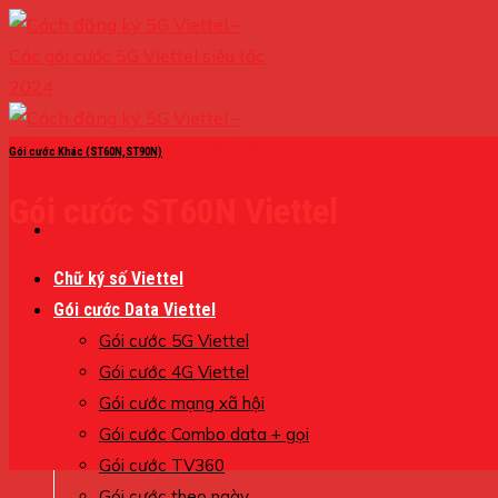
Skip
to
content
Gói cước Khác (ST60N,ST90N)
Gói cước ST60N Viettel
Chữ ký số Viettel
Gói cước Data Viettel
Gói cước 5G Viettel
Gói cước 4G Viettel
Gói cước mạng xã hội
Gói cước Combo data + gọi
Gói cước TV360
Gói cước theo ngày