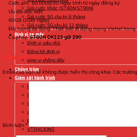
Cước phí: 60.000đ/30 ngày tính từ ngày đăng ký
Gói cước Khác (ST60N,ST90N)
Ưu đãi đặc biệt:
Gói cước 5G chu kỳ 6 tháng
60GB (2GB/ ngày)
Gói cước 5G chu kỳ 12 tháng
Đối tượng áp dụng: Thuê bao di động mạng Viettel trong
Định vị xe máy
Cú pháp:
ST60N DK123 gửi 290
Định vị siêu nhỏ
Đồng hồ định vị
Để lại một bình luận
Định vị không dây
Chống trộm
Email của bạn sẽ không được hiển thị công khai.
Các trườn
Giám sát hành trình
Hộp đen
Camera Hành Trình
Camera Yoosee
camera mini
ĐỊNH VỊ XE Ô TÔ
Bình luận
*
VTRACKING