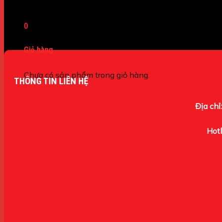
Máy Dò Kim Loại
0
Giỏ hàng
Chưa có sản phẩm trong giỏ hàng.
THÔNG TIN LIÊN HỆ
Địa chỉ:
Hotl