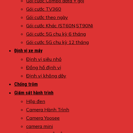
Gói cước Combo data + gọi
Gói cước TV360
Gói cước theo ngày
Gói cước Khác (ST60N,ST90N)
Gói cước 5G chu kỳ 6 tháng
Gói cước 5G chu kỳ 12 tháng
Định vị xe máy
Định vị siêu nhỏ
Đồng hồ định vị
Định vị không dây
Chống trộm
Giám sát hành trình
Hộp đen
Camera Hành Trình
Camera Yoosee
camera mini