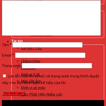
Máy Bộ Đàm
Internet Viettel
Hoá đơn
SMS Brand Name
Giới Thiệu
Tem Điện Tử
Tin tức
Tên
*
CA VIETTEL
Giám sát xe
Email
*
Chống trộm
Trang web
Hóa Đơn
Định vị ô tô
Lưu tên của tôi, email, và trang web trong trình duyệt
Máy Ghi Âm
này cho lần bình luận kế tiếp của tôi.
Định vị xe máy
Máy Phát Hiện Nghe Lén
máy nghe lén