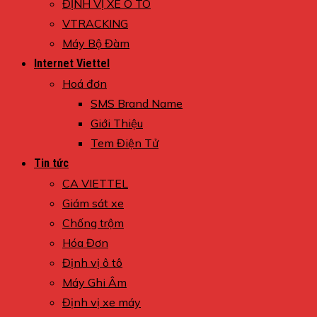
ĐỊNH VỊ XE Ô TÔ
VTRACKING
Máy Bộ Đàm
Internet Viettel
Hoá đơn
SMS Brand Name
Giới Thiệu
Tem Điện Tử
Tin tức
CA VIETTEL
Giám sát xe
Chống trộm
Hóa Đơn
Định vị ô tô
Máy Ghi Âm
Định vị xe máy