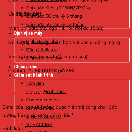
Gói cước Khác (ST60N,ST90N)
Ưu đãi đặc biệt:
Gói cước 5G chu kỳ 6 tháng
Gói cước 5G chu kỳ 12 tháng
Miễn phí data truy cập TikTok (tối đa 15GB)
Định vị xe máy
Định vị siêu nhỏ
Đối tượng áp dụng: Toàn bộ thuê bao di động mạng
Đồng hồ định vị
Viettel (bao gồm trả trước và trả sau).
Định vị không dây
Chống trộm
Cú pháp:
YT5K DK123 gửi 290
Giám sát hành trình
Hộp đen
Camera Hành Trình
Để lại một bình luận
Camera Yoosee
Email của bạn sẽ không được hiển thị công khai.
Các
camera mini
trường bắt buộc được đánh dấu
*
ĐỊNH VỊ XE Ô TÔ
VTRACKING
Bình luận
*