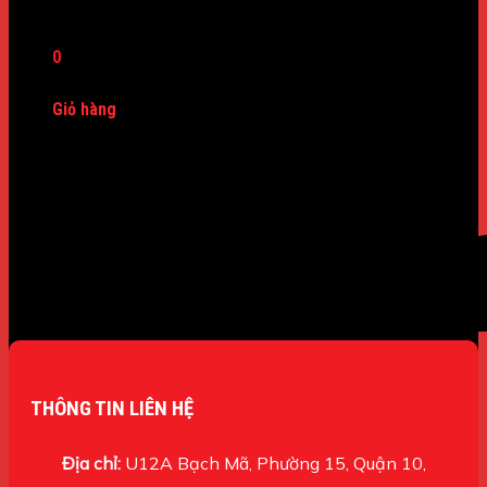
Máy Dò Kim Loại
0
Giỏ hàng
Chưa có sản phẩm trong giỏ hàng.
THÔNG TIN LIÊN HỆ
Địa chỉ:
U12A Bạch Mã, Phường 15, Quận 10,