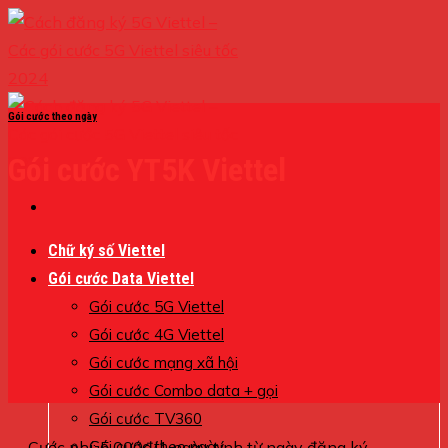
Skip
to
content
Gói cước theo ngày
Gói cước YT5K Viettel
Chữ ký số Viettel
Gói cước Data Viettel
Gói cước 5G Viettel
Gói cước 4G Viettel
Gói cước mạng xã hội
Gói cước Combo data + gọi
Gói cước TV360
Cước phí: 5.000đ/1 ngày tính từ ngày đăng ký
Gói cước theo ngày