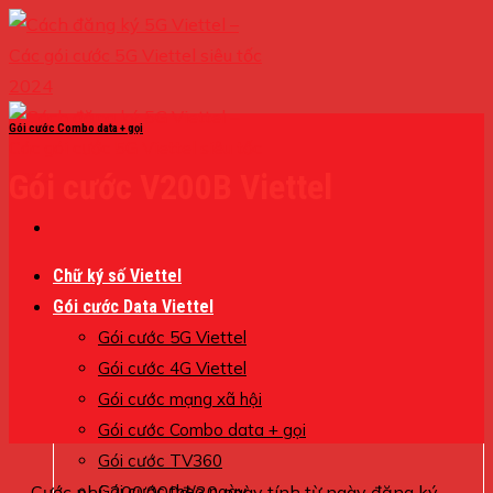
Skip
to
content
Gói cước Combo data + gọi
Gói cước V200B Viettel
Chữ ký số Viettel
Gói cước Data Viettel
Gói cước 5G Viettel
Gói cước 4G Viettel
Gói cước mạng xã hội
Gói cước Combo data + gọi
Gói cước TV360
Cước phí: 200.000đ/30 ngày tính từ ngày đăng ký
Gói cước theo ngày