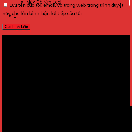
Máy Dò Kim Loại
Lưu tên của tôi, email, và trang web trong trình duyệt
này cho lần bình luận kế tiếp của tôi.
0
Giỏ hàng
Chưa có sản phẩm trong giỏ hàng.