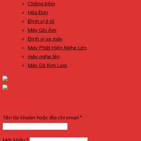
Chống trộm
Hóa Đơn
Định vị ô tô
Máy Ghi Âm
Định vị xe máy
Máy Phát Hiện Nghe Lén
máy nghe lén
Máy Dò Kim Loại
Đăng nhập
Tên tài khoản hoặc địa chỉ email
*
Mật khẩu
*