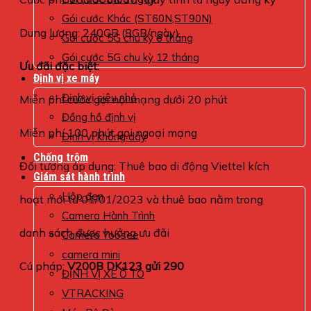
Gói cước Khác (ST60N,ST90N)
Dung lượng: 240GB (8GB/ngày)
Gói cước 5G chu kỳ 6 tháng
Gói cước 5G chu kỳ 12 tháng
Ưu đãi đặc biệt:
Định vị xe máy
Định vị siêu nhỏ
Miễn phí cước gọi nội mạng dưới 20 phút
Đồng hồ định vị
Miễn phí 100 phút gọi ngoại mạng
Định vị không dây
Chống trộm
Đối tượng áp dụng: Thuê bao di động Viettel kích
Giám sát hành trình
Hộp đen
hoạt mới từ 01/01/2023 và thuê bao nằm trong
Camera Hành Trình
danh sách được hưởng ưu đãi
Camera Yoosee
camera mini
Cú pháp:
V200B DK123 gửi 290
ĐỊNH VỊ XE Ô TÔ
VTRACKING