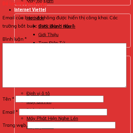
Máy Bộ Đàm
Để lại một bình luận
Internet Viettel
Email của bạn sẽ không được hiển thị công khai.
Các
Hoá đơn
trường bắt buộc được đánh dấu
*
SMS Brand Name
Giới Thiệu
Bình luận
*
Tem Điện Tử
Tin tức
CA VIETTEL
Giám sát xe
Chống trộm
Hóa Đơn
Định vị ô tô
Tên
*
Máy Ghi Âm
Định vị xe máy
Email
*
Máy Phát Hiện Nghe Lén
Trang web
máy nghe lén