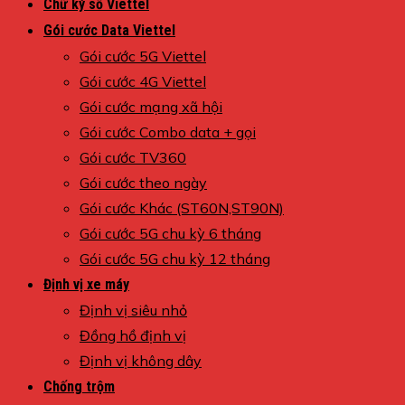
Chữ ký số Viettel
Gói cước Data Viettel
Gói cước 5G Viettel
Gói cước 4G Viettel
Gói cước mạng xã hội
Gói cước Combo data + gọi
Gói cước TV360
Gói cước theo ngày
Gói cước Khác (ST60N,ST90N)
Gói cước 5G chu kỳ 6 tháng
Gói cước 5G chu kỳ 12 tháng
Định vị xe máy
Định vị siêu nhỏ
Đồng hồ định vị
Định vị không dây
Chống trộm