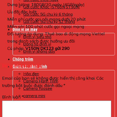
Dung lượng: 180GB/30 ngày (4GB/ngày)
Gói cước Khác (ST60N,ST90N)
Ưu đãi đặc biệt:
Gói cước 5G chu kỳ 6 tháng
Miễn phí cước gọi nội mạng dưới 20 phút
Gói cước 5G chu kỳ 12 tháng
Miễn phí 100 phút cước gọi ngoại mạng
Định vị xe máy
Đối tượng áp dụng: Thuê bao di động mạng Viettel
Định vị siêu nhỏ
trong danh sách được hưởng ưu đãi
Đồng hồ định vị
Cú pháp:
V150N DK123 gửi 290
Định vị không dây
Chống trộm
Để lại một bình luận
Giám sát hành trình
Hộp đen
Email của bạn sẽ không được hiển thị công khai.
Các
Camera Hành Trình
trường bắt buộc được đánh dấu
*
Camera Yoosee
camera mini
Bình luận
*
ĐỊNH VỊ XE Ô TÔ
VTRACKING