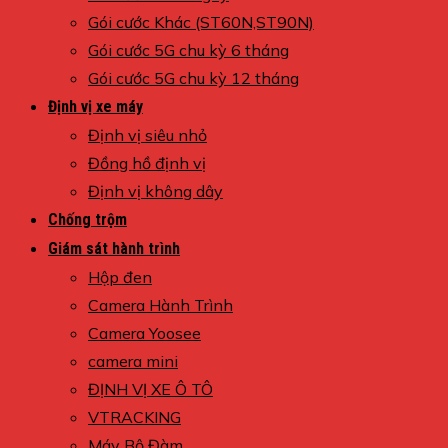
Gói cước Khác (ST60N,ST90N)
Gói cước 5G chu kỳ 6 tháng
Gói cước 5G chu kỳ 12 tháng
Định vị xe máy
Định vị siêu nhỏ
Đồng hồ định vị
Định vị không dây
Chống trộm
Giám sát hành trình
Hộp đen
Camera Hành Trình
Camera Yoosee
camera mini
ĐỊNH VỊ XE Ô TÔ
VTRACKING
Máy Bộ Đàm