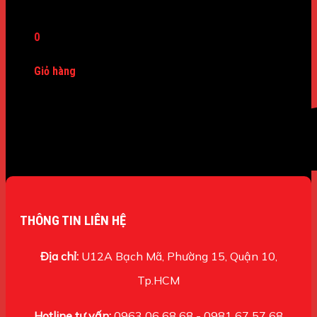
Máy Dò Kim Loại
0
Giỏ hàng
Chưa có sản phẩm trong giỏ hàng.
THÔNG TIN LIÊN HỆ
Địa chỉ:
U12A Bạch Mã, Phường 15, Quận 10,
Tp.HCM
Hotline tư vấn:
0963 06 68 68 - 0981 67 57 68