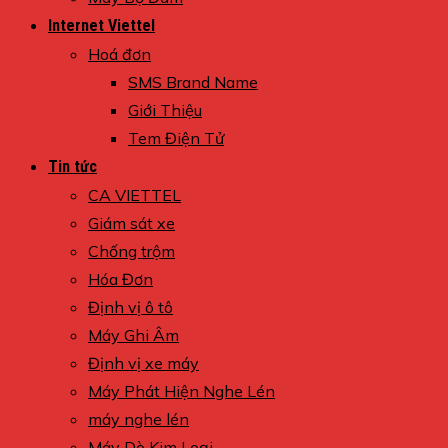
Internet Viettel
Hoá đơn
SMS Brand Name
Giới Thiệu
Tem Điện Tử
Tin tức
CA VIETTEL
Giám sát xe
Chống trộm
Hóa Đơn
Định vị ô tô
Máy Ghi Âm
Định vị xe máy
Máy Phát Hiện Nghe Lén
máy nghe lén
Máy Dò Kim Loại