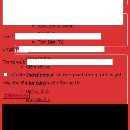
Máy Bộ Đàm
Internet Viettel
Hoá đơn
SMS Brand Name
Giới Thiệu
Tên
*
Tem Điện Tử
Email
*
Tin tức
CA VIETTEL
Trang web
Giám sát xe
Lưu tên của tôi, email, và trang web trong trình duyệt
Chống trộm
này cho lần bình luận kế tiếp của tôi.
Hóa Đơn
Định vị ô tô
Máy Ghi Âm
Định vị xe máy
Máy Phát Hiện Nghe Lén
máy nghe lén