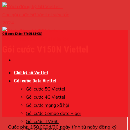
Skip
to
content
Gói cước Khác (ST60N,ST90N)
Gói cước V150N Viettel
Chữ ký số Viettel
Gói cước Data Viettel
Gói cước 5G Viettel
Gói cước 4G Viettel
Gói cước mạng xã hội
Gói cước Combo data + gọi
Gói cước TV360
Cước phí: 150.000đ/30 ngày tính từ ngày đăng ký
Gói cước theo ngày