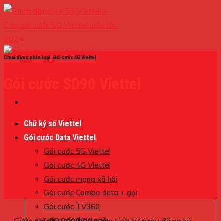
Skip
to
content
Chưa được phân loại
,
Gói cước 4G Viettel
Gói cước SD90 Viettel
Chữ ký số Viettel
Gói cước Data Viettel
Gói cước 5G Viettel
Gói cước 4G Viettel
Gói cước mạng xã hội
Gói cước Combo data + gọi
Gói cước TV360
Cước phí: 90.000đ/30 ngày tính từ ngày đăng ký
Gói cước theo ngày