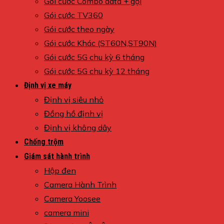
Gói cước Combo data + gọi
Gói cước TV360
Gói cước theo ngày
Gói cước Khác (ST60N,ST90N)
Gói cước 5G chu kỳ 6 tháng
Gói cước 5G chu kỳ 12 tháng
Định vị xe máy
Định vị siêu nhỏ
Đồng hồ định vị
Định vị không dây
Chống trộm
Giám sát hành trình
Hộp đen
Camera Hành Trình
Camera Yoosee
camera mini