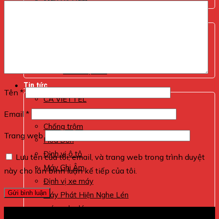
Máy Bộ Đàm
Internet Viettel
Hoá đơn
SMS Brand Name
Giới Thiệu
Tem Điện Tử
Tin tức
Tên
*
CA VIETTEL
Giám sát xe
Email
*
Chống trộm
Trang web
Hóa Đơn
Định vị ô tô
Lưu tên của tôi, email, và trang web trong trình duyệt
Máy Ghi Âm
này cho lần bình luận kế tiếp của tôi.
Định vị xe máy
Máy Phát Hiện Nghe Lén
máy nghe lén