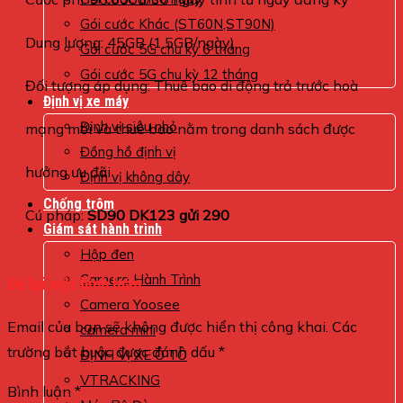
Gói cước Khác (ST60N,ST90N)
Dung lượng: 45GB (1,5GB/ngày)
Gói cước 5G chu kỳ 6 tháng
Gói cước 5G chu kỳ 12 tháng
Đối tượng áp dụng: Thuê bao di động trả trước hoà
Định vị xe máy
Định vị siêu nhỏ
mạng mới và thuê bao nằm trong danh sách được
Đồng hồ định vị
hưởng ưu đãi
Định vị không dây
Chống trộm
Cú pháp:
SD90 DK123 gửi 290
Giám sát hành trình
Hộp đen
Camera Hành Trình
Để lại một bình luận
Camera Yoosee
Email của bạn sẽ không được hiển thị công khai.
Các
camera mini
trường bắt buộc được đánh dấu
*
ĐỊNH VỊ XE Ô TÔ
VTRACKING
Bình luận
*