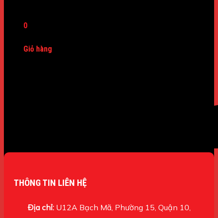
Máy Dò Kim Loại
0
Giỏ hàng
Chưa có sản phẩm trong giỏ hàng.
THÔNG TIN LIÊN HỆ
Địa chỉ:
U12A Bạch Mã, Phường 15, Quận 10,