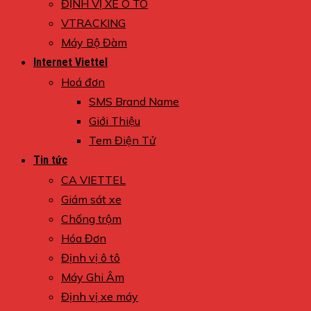
ĐỊNH VỊ XE Ô TÔ
VTRACKING
Máy Bộ Đàm
Internet Viettel
Hoá đơn
SMS Brand Name
Giới Thiệu
Tem Điện Tử
Tin tức
CA VIETTEL
Giám sát xe
Chống trộm
Hóa Đơn
Định vị ô tô
Máy Ghi Âm
Định vị xe máy