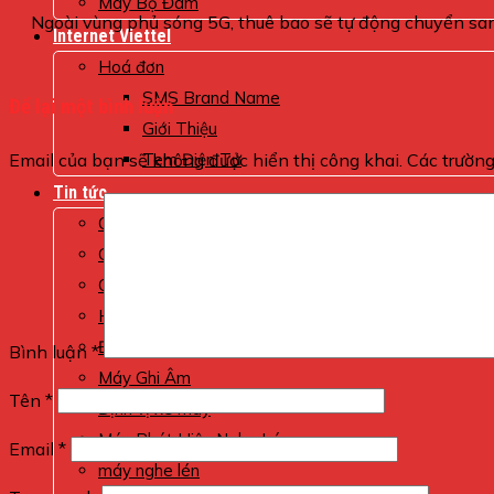
Máy Bộ Đàm
Ngoài vùng phủ sóng 5G, thuê bao sẽ tự động chuyển san
Internet Viettel
Hoá đơn
SMS Brand Name
Để lại một bình luận
Giới Thiệu
Email của bạn sẽ không được hiển thị công khai.
Các trườn
Tem Điện Tử
Tin tức
CA VIETTEL
Giám sát xe
Chống trộm
Hóa Đơn
Định vị ô tô
Bình luận
*
Máy Ghi Âm
Tên
*
Định vị xe máy
Máy Phát Hiện Nghe Lén
Email
*
máy nghe lén