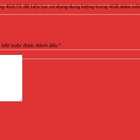
g 4G/LTE để tiếp tục sử dụng dung lượng trong 4GB data mỗ
g bắt buộc được đánh dấu
*