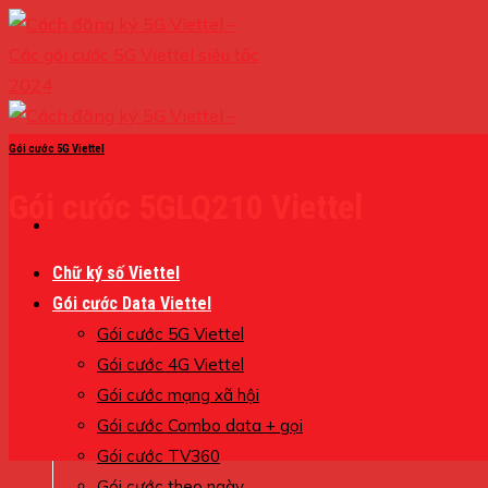
Skip
to
content
Gói cước 5G Viettel
Gói cước 5GLQ210 Viettel
Chữ ký số Viettel
Gói cước Data Viettel
Gói cước 5G Viettel
Gói cước 4G Viettel
Gói cước mạng xã hội
Gói cước Combo data + gọi
Gói cước TV360
Gói cước theo ngày