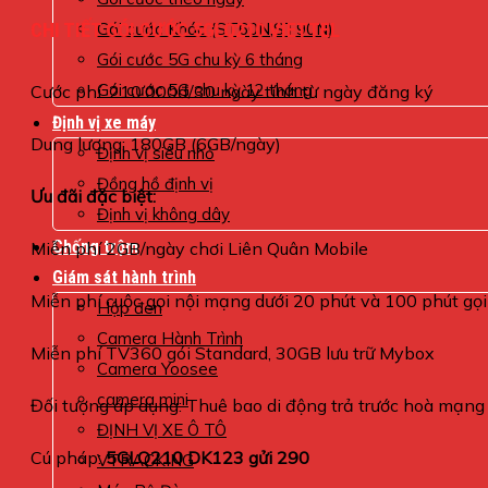
CHI TIẾT GÓI CƯỚC 5GLQ210 VIETTEL
Gói cước Khác (ST60N,ST90N)
Gói cước 5G chu kỳ 6 tháng
Gói cước 5G chu kỳ 12 tháng
Cước phí: 210.000đ/30 ngày tính từ ngày đăng ký
Định vị xe máy
Dung lượng: 180GB (6GB/ngày)
Định vị siêu nhỏ
Đồng hồ định vị
Ưu đãi đặc biệt:
Định vị không dây
Chống trộm
Miễn phí 2GB/ngày chơi Liên Quân Mobile
Giám sát hành trình
Miễn phí cuộc gọi nội mạng dưới 20 phút và 100 phút gọ
Hộp đen
Camera Hành Trình
Miễn phí TV360 gói Standard, 30GB lưu trữ Mybox
Camera Yoosee
camera mini
Đối tượng áp dụng: Thuê bao di động trả trước hoà mạng
ĐỊNH VỊ XE Ô TÔ
Cú pháp:
5GLQ210 DK123 gửi 290
VTRACKING