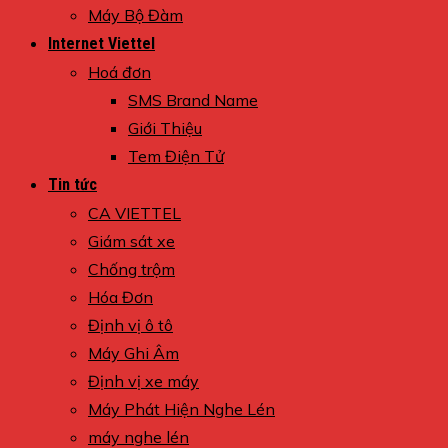
Máy Bộ Đàm
Internet Viettel
Hoá đơn
SMS Brand Name
Giới Thiệu
Tem Điện Tử
Tin tức
CA VIETTEL
Giám sát xe
Chống trộm
Hóa Đơn
Định vị ô tô
Máy Ghi Âm
Định vị xe máy
Máy Phát Hiện Nghe Lén
máy nghe lén