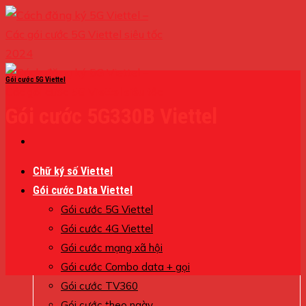
Skip
to
content
Gói cước 5G Viettel
Gói cước 5G330B Viettel
Chữ ký số Viettel
Gói cước Data Viettel
Gói cước 5G Viettel
Gói cước 4G Viettel
Gói cước mạng xã hội
Gói cước Combo data + gọi
Gói cước TV360
Gói cước theo ngày