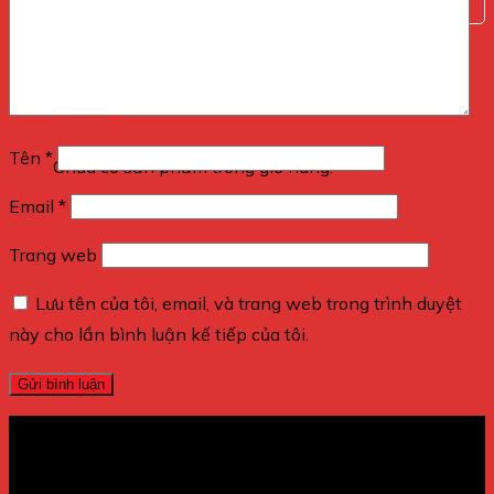
Máy Dò Kim Loại
0
Giỏ hàng
Tên
*
Chưa có sản phẩm trong giỏ hàng.
Email
*
Trang web
Lưu tên của tôi, email, và trang web trong trình duyệt
này cho lần bình luận kế tiếp của tôi.