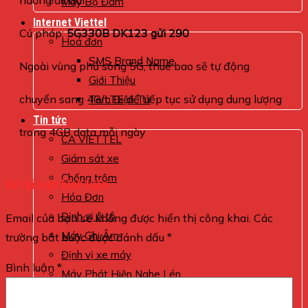
hưởng ưu đãi
Máy Bộ Đàm
Internet Viettel
Cú pháp:
5G330B DK123 gửi 290
Hoá đơn
SMS Brand Name
Ngoài vùng phủ sóng 5G, thuê bao sẽ tự động
Giới Thiệu
chuyển sang 4G/LTE để tiếp tục sử dụng dung lượng
Tem Điện Tử
Tin tức
trong 4GB data mỗi ngày
CA VIETTEL
Giám sát xe
Chống trộm
Để lại một bình luận
Hóa Đơn
Định vị ô tô
Email của bạn sẽ không được hiển thị công khai.
Các
Máy Ghi Âm
trường bắt buộc được đánh dấu
*
Định vị xe máy
Bình luận
*
Máy Phát Hiện Nghe Lén
máy nghe lén