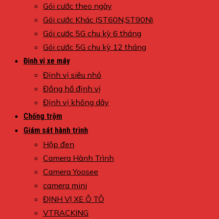
Gói cước theo ngày
Gói cước Khác (ST60N,ST90N)
Gói cước 5G chu kỳ 6 tháng
Gói cước 5G chu kỳ 12 tháng
Định vị xe máy
Định vị siêu nhỏ
Đồng hồ định vị
Định vị không dây
Chống trộm
Giám sát hành trình
Hộp đen
Camera Hành Trình
Camera Yoosee
camera mini
ĐỊNH VỊ XE Ô TÔ
VTRACKING