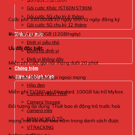
CHI TIẾT GÓI CƯỚC 5G330B VIETTEL
Gói cước Khác (ST60N,ST90N)
Gói cước 5G chu kỳ 6 tháng
Cước phí: 330.000đ/30 ngày tính từ ngày đăng ký
Gói cước 5G chu kỳ 12 tháng
Dung lượng: 360GB (12GB/ngày)
Định vị xe máy
Định vị siêu nhỏ
Ưu đãi đặc biệt:
Đồng hồ định vị
Định vị không dây
Miễn phí cuộc gọi nội mạng dưới 20 phút
Chống trộm
Giám sát hành trình
Miễn phí 300 phút gọi ngoại mạng
Hộp đen
Miễn phí TV360 gói Standard, 100GB lưu trữ Mybox
Camera Hành Trình
Camera Yoosee
Đối tượng áp dụng: Thuê bao di động trả trước hoà
camera mini
ĐỊNH VỊ XE Ô TÔ
mạng mới và thuê bao nằm trong danh sách được
VTRACKING