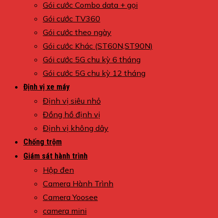
Gói cước Combo data + gọi
Gói cước TV360
Gói cước theo ngày
Gói cước Khác (ST60N,ST90N)
Gói cước 5G chu kỳ 6 tháng
Gói cước 5G chu kỳ 12 tháng
Định vị xe máy
Định vị siêu nhỏ
Đồng hồ định vị
Định vị không dây
Chống trộm
Giám sát hành trình
Hộp đen
Camera Hành Trình
Camera Yoosee
camera mini