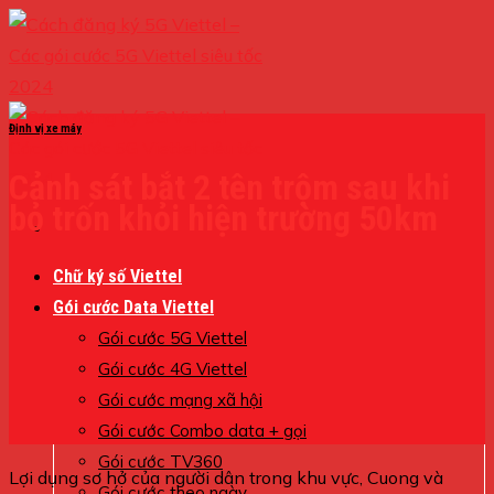
Skip
to
content
Định vị xe máy
Cảnh sát bắt 2 tên trộm sau khi
bỏ trốn khỏi hiện trường 50km
Chữ ký số Viettel
Gói cước Data Viettel
Gói cước 5G Viettel
Gói cước 4G Viettel
Gói cước mạng xã hội
Gói cước Combo data + gọi
Gói cước TV360
Lợi dụng sơ hở của người dân trong khu vực, Cuong và
Gói cước theo ngày