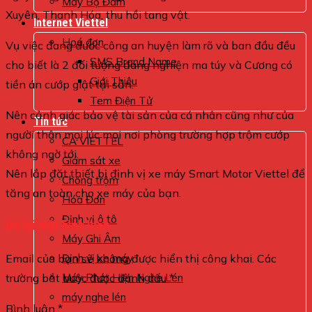
Máy Bộ Đàm
Xuyên, Thanh Hóa, thu hồi tang vật.
Internet Viettel
Hoá đơn
Vụ việc đang đươc công an huyện làm rõ và ban đầu đều
SMS Brand Name
cho biết là 2 đối tượng đang nghiện ma túy và Cương có
Giới Thiệu
tiền án cướp giật tại sản.
Tem Điện Tử
Nên cảnh giác bảo vệ tài sản của cá nhân cũng như của
Tin tức
người thân mọi lúc mọi nơi phòng trường hợp trộm cướp
CA VIETTEL
không ngờ tới.
Giám sát xe
Nên lắp đặt thiết bị định vị xe máy Smart Motor Viettel để
Chống trộm
tăng an toàn cho xe máy của bạn.
Hóa Đơn
Định vị ô tô
Để lại một bình luận
Máy Ghi Âm
Định vị xe máy
Email của bạn sẽ không được hiển thị công khai.
Các
Máy Phát Hiện Nghe Lén
trường bắt buộc được đánh dấu
*
máy nghe lén
Bình luận
*