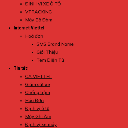
ĐỊNH VỊ XE Ô TÔ
VTRACKING
Máy Bộ Đàm
Internet Viettel
Hoá đơn
SMS Brand Name
Giới Thiệu
Tem Điện Tử
Tin tức
CA VIETTEL
Giám sát xe
Chống trộm
Hóa Đơn
Định vị ô tô
Máy Ghi Âm
Định vị xe máy