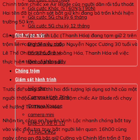
Chinh trôm chiếc xe Air Blade của người dân rồi tẩu thoát.
Gói cước Khác (ST60N,ST90N)
Hai tên đã bị cảnh sát bắt giữ khi đang bỏ trốn khỏi hiện
Gói cước 5G chu kỳ 6 tháng
trường 50 km.
Gói cước 5G chu kỳ 12 tháng
Công an huyện Vĩnh Lộc (Thanh Hóa) đang tạm giữ 2 trên
Định vị xe máy
trộm liên cang đên vụ cướp Nguyễn Ngọc Cương 30 tuổi và
Định vị siêu nhỏ
Lê Thế Chinh 33 tuổi ở Hoằng Hóa, Thanh Hóa về việc
Đồng hồ định vị
thực hiện trộm cắp tài sản.
Định vị không dây
Chống trộm
Giám sát hành trình
Hộp đen
Trước đo, sáng 5/4 thì hai đối tượng lợi dụng sơ hở của một
Camera Hành Trình
người thuộc xã Vinh Lộc rồi trộm chiếc Air Blade rồi chạy
Camera Yoosee
về hướng TP Thanh Hóa.
camera mini
Nhận tin, công an huyện Vinh Lộc nhanh chóng bắt tay
ĐỊNH VỊ XE Ô TÔ
vào việc điều tra, truy bắt người liên quan. 16h00 cùng
VTRACKING
ngày công an đã bắt giữ Cường và Chinh lẩn trốn ở Tào