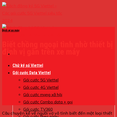
Skip
to
content
Định vị xe máy
Biết chồng ngoại tình nhờ thiết bị
định vị gắn trên xe máy
Chữ ký số Viettel
Gói cước Data Viettel
Gói cước 5G Viettel
Gói cước 4G Viettel
Gói cước mạng xã hội
Gói cước Combo data + gọi
Gói cước TV360
Câu chuyện kể về người vợ vô tình biết đến một loại thiết
Gói cước theo ngày