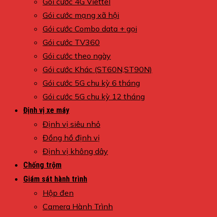
Gói cước 4G Viettel
Gói cước mạng xã hội
Gói cước Combo data + gọi
Gói cước TV360
Gói cước theo ngày
Gói cước Khác (ST60N,ST90N)
Gói cước 5G chu kỳ 6 tháng
Gói cước 5G chu kỳ 12 tháng
Định vị xe máy
Định vị siêu nhỏ
Đồng hồ định vị
Định vị không dây
Chống trộm
Giám sát hành trình
Hộp đen
Camera Hành Trình