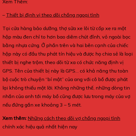
Xem Thêm:
–
Thiết bị định vị theo dõi chồng ngoại tình
Tại cửa hàng bảo dưỡng, thợ sửa xe lôi từ cốp xe ra một
hộp màu đen chỉ to hơn bao diêm chút đỉnh, vỏ ngoài bọc
bằng nhựa cứng. Ở phần trên và hai bên cạnh của chiếc
hộp này có đầu thu phát tín hiệu và được họ chia sẻ là loại
thiết bị nghe trộm, theo dõi từ xa có chức năng định vị
GPS. Tên của thiết bị này là GPS… có khả năng thu toàn
bộ cuộc trò chuyện “bí mật” của ang với cô bồ được phát
lại không thiếu một lời. Không những thế, những dòng tin
nhắn của anh tới máy bồ cũng được lưu trong máy của vợ
nếu đứng gần xe khoảng 3 – 5 mét.
Xem thêm:
Những cách theo dõi vợ chồng ngoại tình
chính xác hiệu quả nhất hiện nay