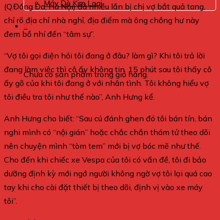
Máy Dò Kim Loại
(Q.Đống Đa, Hà Nội) đã nhiều lần bị chị vợ bắt quả tang,
chỉ rõ địa chỉ nhà nghỉ, địa điểm mà ông chồng hư này
0
đem bồ nhí đến “tâm sự”.
Giỏ hàng
“Vợ tôi gọi điện hỏi tôi đang ở đâu? làm gì? Khi tôi trả lời
đang làm việc thì cô ấy không tin. 15 phút sau tôi thấy cô
Chưa có sản phẩm trong giỏ hàng.
ấy gõ của khi tôi đang ở với nhân tình. Tôi không hiểu vợ
tôi điều tra tôi như thế nào”, Anh Hưng kể.
Anh Hưng cho biết: “Sau cú đánh ghen đó tôi bán tín, bán
nghi mình có “nội gián” hoặc chắc chắn thám tử theo dõi
nên chuyện mình “tòm tem” mới bị vợ bóc mẽ như thế.
Cho đến khi chiếc xe Vespa của tôi có vấn đề, tôi đi bảo
dưỡng định kỳ mới ngớ người không ngờ vợ tôi lại quá cao
tay khi cho cài đặt thiết bị theo dõi, định vị vào xe máy
tôi”.