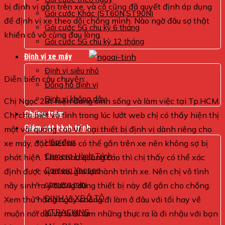
bị định vị gắn trên xe, và cô cũng đã quyết định áp dụng
Gói cước Khác (ST60N,ST90N)
để định vị xe theo dõi chồng mình. Nào ngờ đâu sợ thật
Gói cước 5G chu kỳ 6 tháng
khiến cô vô cùng đau lòng.
Gói cước 5G chu kỳ 12 tháng
Định vị xe máy
Định vị siêu nhỏ
Diễn biến câu chuyện:
Đồng hồ định vị
Định vị không dây
Chị Ngọc 28t hiện đang sinh sống và làm việc tại Tp.HCM.
Chống trộm
Chị cho biết vô tình trong lúc lướt web chị có thấy hiện thị
Giám sát hành trình
một vài quảng cáo về loại thiết bị định vị dành riêng cho
Hộp đen
xe máy, đặc biết nó có thể gắn trên xe nên không sợ bị
Camera Hành Trình
phát hiện. Theo như quảng cáo thì chị thấy có thể xác
Camera Yoosee
định được vị trí xe, ghi lại hành trình xe. Nên chị vô tình
camera mini
nãy sinh ra ý tưởng dùng thiết bị này để gắn cho chồng.
ĐỊNH VỊ XE Ô TÔ
Xem thử hằng ngày chồng đi làm ở đâu với tối hay về
VTRACKING
muộn nói dối vợ là đi làm những thực ra là đi nhậu với bạn