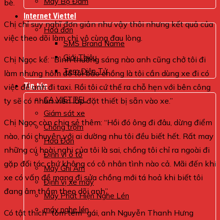
Máy Bộ Đàm
bè.
Internet Viettel
Chị chỉ suy nghĩ đơn giản như vậy thôi nhưng kết quả của
Hoá đơn
việc theo dõi làm chị vô cùng đau lòng.
SMS Brand Name
Giới Thiệu
Chị Ngọc kể: “Bình thường sáng nào anh cũng chở tôi đi
Tem Điện Tử
làm nhưng hôm đó tôi bảo chồng là tôi cần dùng xe đi có
Tin tức
việc để anh đi taxi. Rồi tôi cứ thế ra chỗ hẹn với bên công
CA VIETTEL
ty sẽ có nhân viên lắp đặt thiết bị sẵn vào xe.”
Giám sát xe
Chị Ngọc còn chia sẻ thêm: “Hồi đó ông đi đâu, dừng điểm
Chống trộm
nào, nói chuyện với ai dường nhu tôi đều biết hết. Rất may
Hóa Đơn
những cú hoài nghi của tôi là sai, chồng tôi chỉ ra ngoài đi
Định vị ô tô
gặp đối tác chứ không có cô nhân tình nào cả. Mãi đến khi
Máy Ghi Âm
xe có vấn đề mang đi sửa chồng mới tá hoả khi biết tôi
Định vị xe máy
đang âm thầm theo dõi anh”.
Máy Phát Hiện Nghe Lén
máy nghe lén
Có tật thích “tòm tem” gái, anh Nguyễn Thanh Hưng