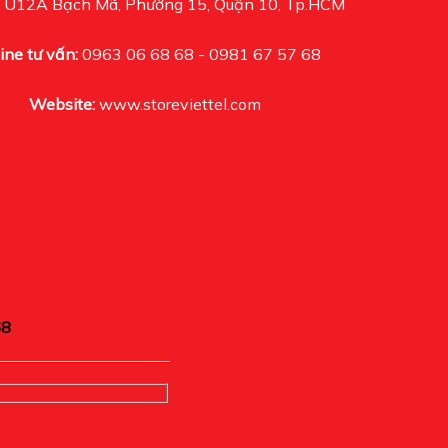
U12A Bạch Mã, Phường 15, Quận 10, Tp.HCM
ine tư vấn:
0963 06 68 68 - 0981 67 57 68
Website:
www.storeviettel.com
68