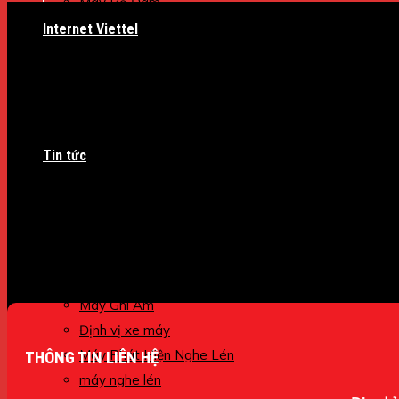
Máy Bộ Đàm
Internet Viettel
Hoá đơn
SMS Brand Name
Giới Thiệu
Tem Điện Tử
Tin tức
CA VIETTEL
Giám sát xe
Chống trộm
Hóa Đơn
Định vị ô tô
Máy Ghi Âm
Định vị xe máy
Máy Phát Hiện Nghe Lén
THÔNG TIN LIÊN HỆ
máy nghe lén