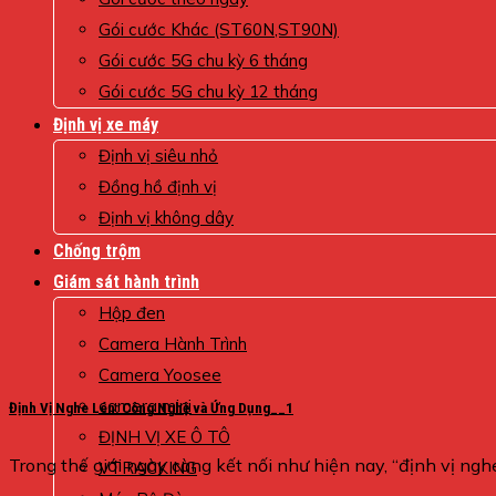
Gói cước Khác (ST60N,ST90N)
Gói cước 5G chu kỳ 6 tháng
Gói cước 5G chu kỳ 12 tháng
Định vị xe máy
Định vị siêu nhỏ
Đồng hồ định vị
Định vị không dây
Chống trộm
Giám sát hành trình
Hộp đen
Camera Hành Trình
Camera Yoosee
camera mini
Định Vị Nghe Lén: Công Nghệ và Ứng Dụng__1
ĐỊNH VỊ XE Ô TÔ
Trong thế giới ngày càng kết nối như hiện nay, “định vị nghe 
VTRACKING