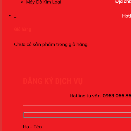
Địa chỉ:
Máy Dò Kim Loại
0
Hotl
Giỏ hàng
Chưa có sản phẩm trong giỏ hàng.
ĐĂNG KÝ DỊCH VỤ
Hotline tư vấn:
0963 066 8
Họ - Tên