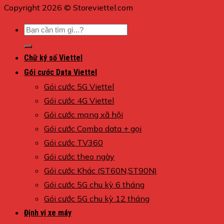
Copyright 2026 © Storeviettel.com
Tìm
kiếm:
Chữ ký số Viettel
Gói cước Data Viettel
Gói cước 5G Viettel
Gói cước 4G Viettel
Gói cước mạng xã hội
Gói cước Combo data + gọi
Gói cước TV360
Gói cước theo ngày
Gói cước Khác (ST60N,ST90N)
Gói cước 5G chu kỳ 6 tháng
Gói cước 5G chu kỳ 12 tháng
Định vị xe máy