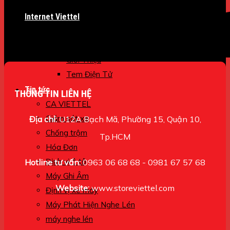
Máy Bộ Đàm
Internet Viettel
Hoá đơn
SMS Brand Name
Giới Thiệu
Tem Điện Tử
Tin tức
THÔNG TIN LIÊN HỆ
CA VIETTEL
Giám sát xe
Địa chỉ:
U12A Bạch Mã, Phường 15, Quận 10,
Chống trộm
Tp.HCM
Hóa Đơn
Định vị ô tô
Hotline tư vấn:
0963 06 68 68 - 0981 67 57 68
Máy Ghi Âm
Website:
www.storeviettel.com
Định vị xe máy
Máy Phát Hiện Nghe Lén
máy nghe lén