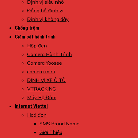
Định vị siêu nhỏ
Đồng hồ định vị
Định vị không dây
Chống trộm
Giám sát hành trình
Hộp đen
Camera Hành Trình
Camera Yoosee
camera mini
ĐỊNH VỊ XE Ô TÔ
VTRACKING
Máy Bộ Đàm
Internet Viettel
Hoá đơn
SMS Brand Name
Giới Thiệu