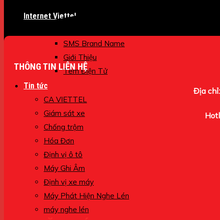
Máy Bộ Đàm
Internet Viettel
Hoá đơn
SMS Brand Name
Giới Thiệu
THÔNG TIN LIÊN HỆ
Tem Điện Tử
Tin tức
Địa chỉ:
CA VIETTEL
Giám sát xe
Hotl
Chống trộm
Hóa Đơn
Định vị ô tô
Máy Ghi Âm
Định vị xe máy
Máy Phát Hiện Nghe Lén
máy nghe lén