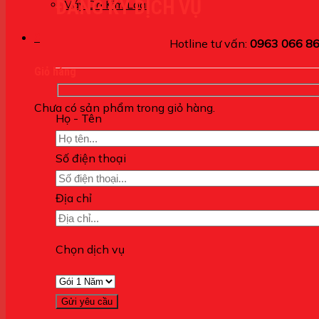
ĐĂNG KÝ DỊCH VỤ
Máy Dò Kim Loại
0
Hotline tư vấn:
0963 066 8
Giỏ hàng
Chưa có sản phẩm trong giỏ hàng.
Họ - Tên
Số điện thoại
Địa chỉ
Chọn dịch vụ