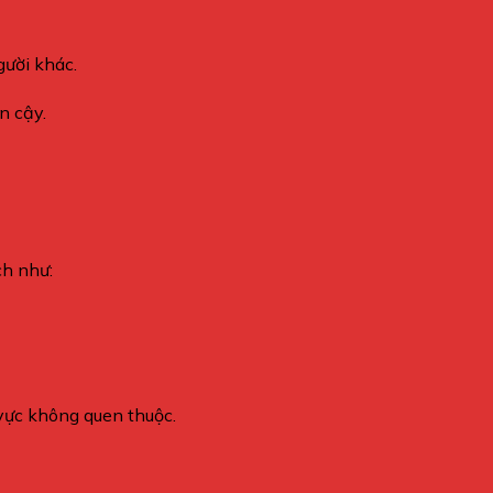
gười khác.
n cậy.
ch như:
vực không quen thuộc.