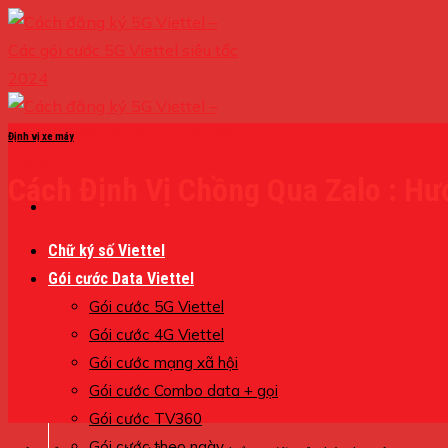
Skip
to
content
Định vị xe máy
Cách Định Vị Chồng Qua Zalo : Hướ
Chữ ký số Viettel
Gói cước Data Viettel
Gói cước 5G Viettel
Gói cước 4G Viettel
Gói cước mạng xã hội
Gói cước Combo data + gọi
Gói cước TV360
Gói cước theo ngày