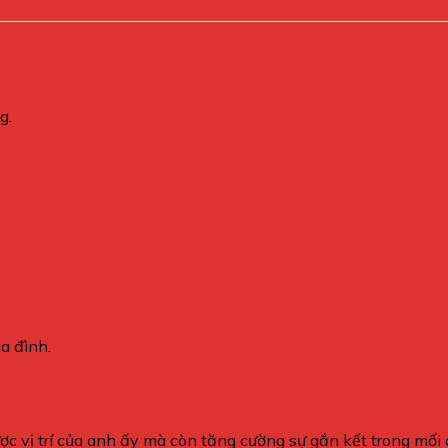
g.
a đình.
 vị trí của anh ấy mà còn tăng cường sự gắn kết trong mối qua