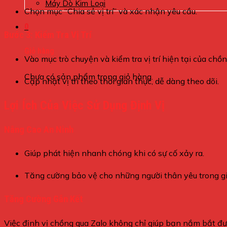
Máy Dò Kim Loại
Chọn mục “Chia sẻ vị trí” và xác nhận yêu cầu.
0
Bước 3: Kiểm Tra Vị Trí
Giỏ hàng
Vào mục trò chuyện và kiểm tra vị trí hiện tại của chồn
Chưa có sản phẩm trong giỏ hàng.
Cập nhật vị trí theo thời gian thực, dễ dàng theo dõi.
Lợi Ích Của Việc Sử Dụng Định Vị
Nâng Cao An Ninh
Giúp phát hiện nhanh chóng khi có sự cố xảy ra.
Tăng cường bảo vệ cho những người thân yêu trong gi
Tăng Cường Gắn Kết
Việc định vị chồng qua Zalo không chỉ giúp bạn nắm bắt được