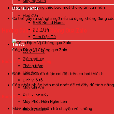
Máy Bộ Đàm
Thận trọng trong việc bảo mật thông tin cá nhân.
Internet Viettel
Hoá đơn
Có thể gây ra sự nghi ngờ nếu sử dụng không đúng các
SMS Brand Name
Hướng Dẫn Định Vị Chồng Qua Zalo
Giới Thiệu
Tem Điện Tử
Tin tức
Cách Định Vị Chồng qua Zalo
CA VIETTEL
Giám sát xe
Bước 1: Cài Đặt Ứng Dụng
Chống trộm
Hóa Đơn
Đảm bảo Zalo đã được cài đặt trên cả hai thiết bị.
Định vị ô tô
Cập nhật phiên bản mới nhất để có đầy đủ tính năng
Máy Ghi Âm
Định vị xe máy
Bước 2: Chia Sẻ Vị Trí
Máy Phát Hiện Nghe Lén
Mở Zalo và vào phần trò chuyện với chồng.
máy nghe lén