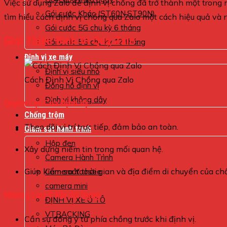
Việc sử dụng Zalo để định vị chồng đã trở thành một trong 
Gói cước Khác (ST60N,ST90N)
tìm hiểu cách định vị chồng qua Zalo một cách hiệu quả và
Gói cước 5G chu kỳ 6 tháng
Giới Thiệu Định Vị Qua Zalo
Gói cước 5G chu kỳ 12 tháng
Định vị xe máy
Định vị siêu nhỏ
Cách Định Vị Chồng qua Zalo
Đồng hồ định vị
Định vị không dây
Quyền Lợi Của Định Vị
Chống trộm
Theo dõi vị trí trực tiếp, đảm bảo an toàn.
Giám sát hành trình
Hộp đen
Xây dựng niềm tin trong mối quan hệ.
Camera Hành Trình
Giúp kiểm soát thời gian và địa điểm di chuyển của ch
Camera Yoosee
camera mini
Những Lưu Ý Khi Sử Dụng
ĐỊNH VỊ XE Ô TÔ
VTRACKING
Cần sự đồng ý từ phía chồng trước khi định vị.