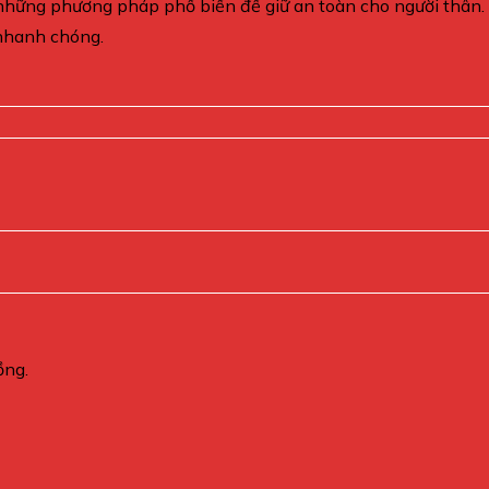
những phương pháp phổ biến để giữ an toàn cho người thân. T
 nhanh chóng.
ồng.